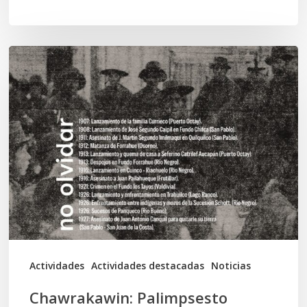
Chawrakawin:
Palimpsesto
explora
a
través
del
arte
las
tensiones
documentales
Actividades
Actividades destacadas
Noticias
en
Chawrakawin: Palimpsesto
la