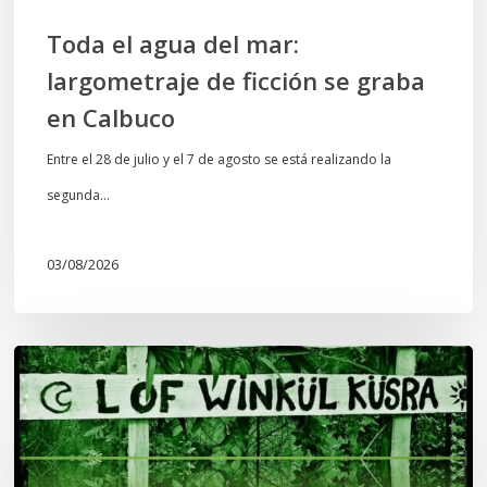
Calbuco
Toda el agua del mar:
largometraje de ficción se graba
en Calbuco
Entre el 28 de julio y el 7 de agosto se está realizando la
segunda…
03/08/2026
Lof
Winkül
Küsra
convoca