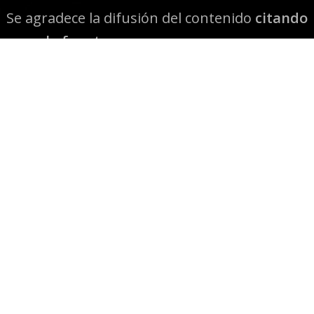
Se agradece la difusión del contenido
citando
la fuente www.mapuexpress.org
Desde el año 2000, ejerciendo el derecho a la
comunicación Mapuche en Wallmapu.
© 2026 Mapuexpress.