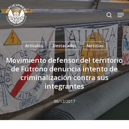
Skip
Men
search
to
Close
main
Menu
content
Artículos
Destacados
Noticias
Movimiento defensor del territorio
de Futrono denuncia intento de
criminalización contra sus
integrantes
06/12/2017