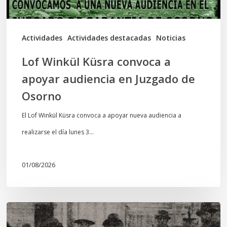
en
Juzgado
de
Actividades
Actividades destacadas
Noticias
Osorno
Lof Winkül Küsra convoca a
apoyar audiencia en Juzgado de
Osorno
El Lof Winkül Küsra convoca a apoyar nueva audiencia a
realizarse el día lunes 3…
01/08/2026
Chawrakawin:
Palimpsesto