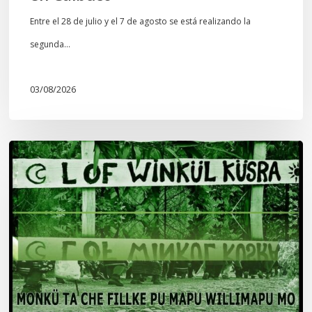
Entre el 28 de julio y el 7 de agosto se está realizando la
segunda…
03/08/2026
Lof
Winkül
Küsra
convoca
a
apoyar
audiencia