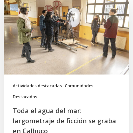
el
agua
del
mar:
largometraje
de
ficción
se
graba
Actividades destacadas
Comunidades
en
Destacados
Calbuco
Toda el agua del mar:
largometraje de ficción se graba
en Calbuco