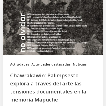
explora
a
través
del
arte
las
tensiones
documentales
Actividades
Actividades destacadas
Noticias
en
Chawrakawin: Palimpsesto
la
explora a través del arte las
memoria
tensiones documentales en la
Mapuche
memoria Mapuche