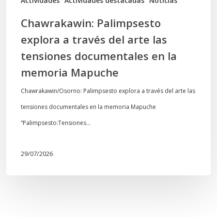
Actividades
Actividades destacadas
Noticias
en
Chawrakawin: Palimpsesto
la
explora a través del arte las
memoria
tensiones documentales en la
Mapuche
memoria Mapuche
Chawrakawin/Osorno: Palimpsesto explora a través del arte las
tensiones documentales en la memoria Mapuche
“Palimpsesto:Tensiones…
29/07/2026