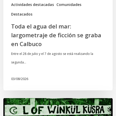
graba
Actividades destacadas
Comunidades
en
Destacados
Calbuco
Toda el agua del mar:
largometraje de ficción se graba
en Calbuco
Entre el 28 de julio y el 7 de agosto se está realizando la
segunda…
03/08/2026
Lof
Winkül