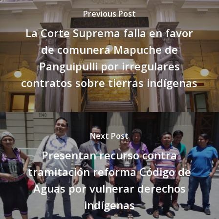
Previous Post
La Corte Suprema falla en favor
de comunera Mapuche de
Panguipulli por irregulares
contratos sobre tierras indígenas
Next Post
Presentan recurso contra
tramitación reforma Código de
Aguas por vulnerar derechos
indígenas