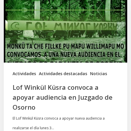
Küsra
convoca
a
apoyar
audiencia
en
Juzgado
de
Actividades
Actividades destacadas
Noticias
Osorno
Lof Winkül Küsra convoca a
apoyar audiencia en Juzgado de
Osorno
El Lof Winkül Küsra convoca a apoyar nueva audiencia a
realizarse el día lunes 3…