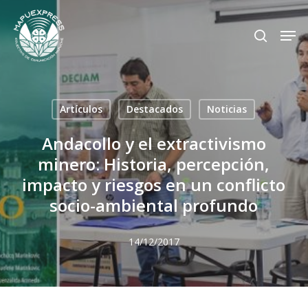
Skip
Men
search
to
Close
main
Menu
content
Artículos
Destacados
Noticias
Andacollo y el extractivismo
minero: Historia, percepción,
impacto y riesgos en un conflicto
socio-ambiental profundo
14/12/2017