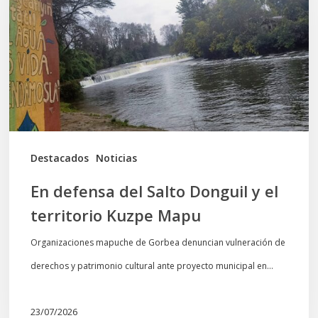
Salto
Donguil
y
el
territorio
Kuzpe
Mapu
Destacados
Noticias
En defensa del Salto Donguil y el
territorio Kuzpe Mapu
Organizaciones mapuche de Gorbea denuncian vulneración de
derechos y patrimonio cultural ante proyecto municipal en…
23/07/2026