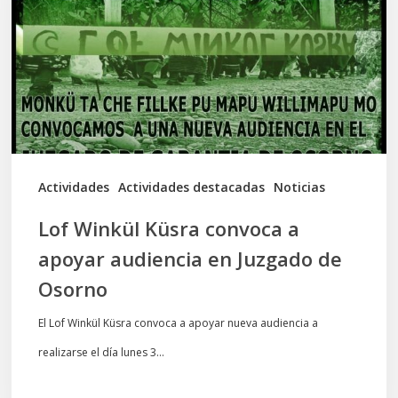
convoca
a
apoyar
audiencia
en
Juzgado
de
Actividades
Actividades destacadas
Noticias
Osorno
Lof Winkül Küsra convoca a
apoyar audiencia en Juzgado de
Osorno
El Lof Winkül Küsra convoca a apoyar nueva audiencia a
realizarse el día lunes 3…