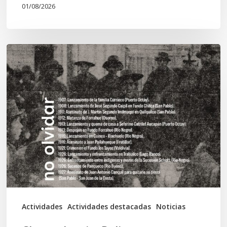
01/08/2026
Chawrakawin:
Palimpsesto
explora
a
través
del
arte
las
tensiones
documentales
Actividades
Actividades destacadas
Noticias
en