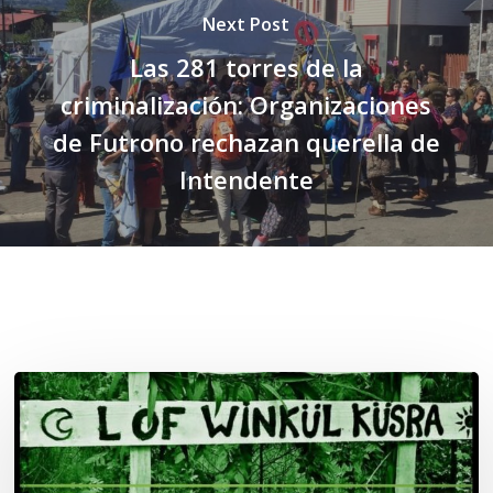
Next Post
Las 281 torres de la
criminalización: Organizaciones
de Futrono rechazan querella de
Intendente
Related Posts
Lof
Winkül
Küsra