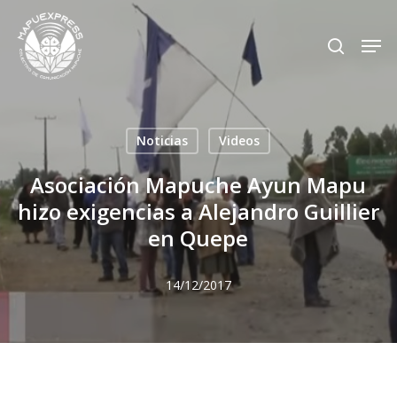
Skip
Men
search
to
Close
main
Menu
content
Noticias
Videos
Asociación Mapuche Ayun Mapu
hizo exigencias a Alejandro Guillier
en Quepe
14/12/2017