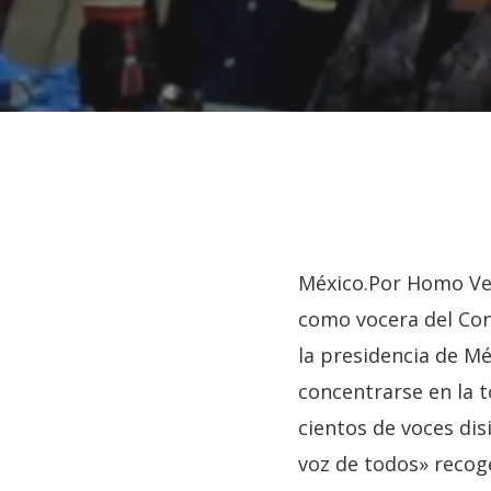
Hit enter to search or ESC to close
México.Por Homo Ves
como vocera del Con
la presidencia de Mé
concentrarse en la 
cientos de voces dis
voz de todos» recog