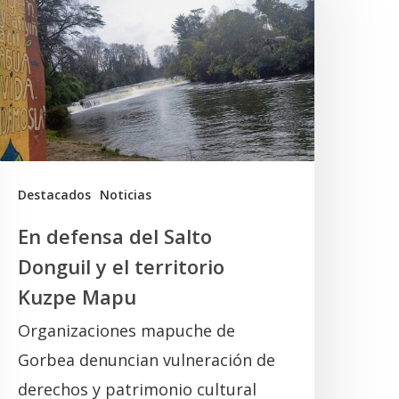
el
alto
onguil
l
erritorio
uzpe
Destacados
Noticias
Mapu
En defensa del Salto
Donguil y el territorio
Kuzpe Mapu
Organizaciones mapuche de
Gorbea denuncian vulneración de
derechos y patrimonio cultural