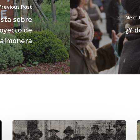
Previous Post
Next 
ista sobre
royecto de
¿Y d
 salmonera
Chawrakawin:
E
Palimpsesto
d