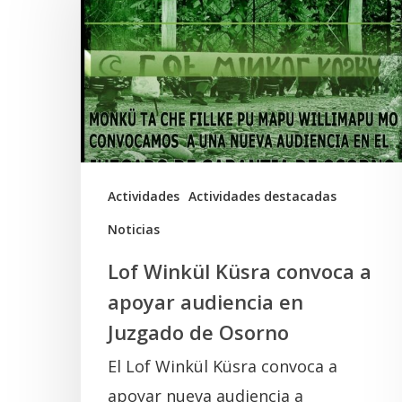
Küsra
convoca
a
apoyar
audiencia
en
Juzgado
Actividades
Actividades destacadas
de
Noticias
Osorno
Lof Winkül Küsra convoca a
apoyar audiencia en
Juzgado de Osorno
El Lof Winkül Küsra convoca a
apoyar nueva audiencia a