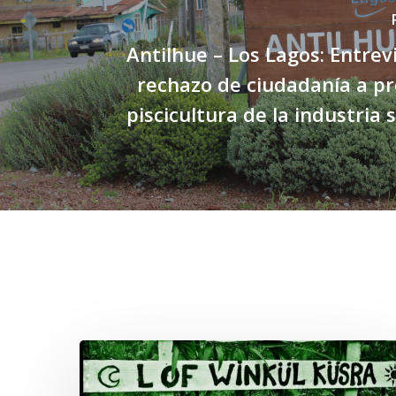
Antilhue – Los Lagos: Entrev
rechazo de ciudadanía a p
piscicultura de la industria
Related Posts
Lof
Winkül