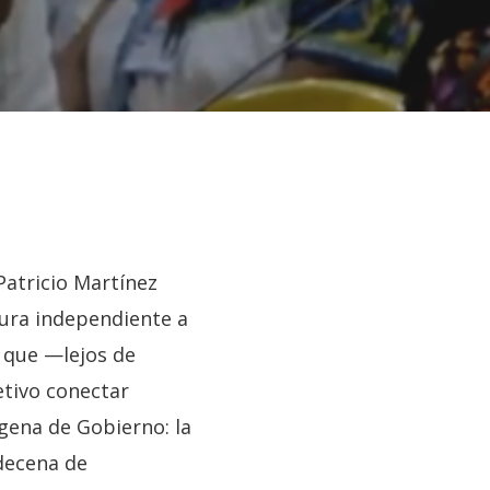
Patricio Martínez
tura independiente a
a que —lejos de
etivo conectar
ígena de Gobierno: la
decena de