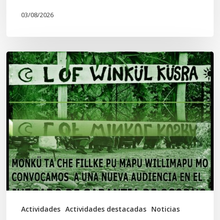
03/08/2026
Lof
Winkül
Küsra
convoca
a
apoyar
audiencia
en
Juzgado
de
Actividades
Actividades destacadas
Noticias