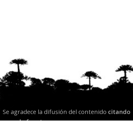
Se agradece la difusión del contenido
citando
la fuente www.mapuexpress.org