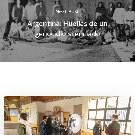
Next Post
Argentina: Huellas de un
genocidio silenciado
Related Posts
Toda
el
agua
del