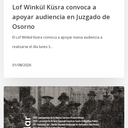
Osorno
Lof Winkül Küsra convoca a
apoyar audiencia en Juzgado de
Osorno
El Lof Winkül Küsra convoca a apoyar nueva audiencia a
realizarse el día lunes 3…
01/08/2026
Chawrakawin:
Palimpsesto
explora
a