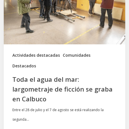
mar:
largometraje
de
ficción
se
graba
Actividades destacadas
Comunidades
en
Destacados
Calbuco
Toda el agua del mar:
largometraje de ficción se graba
en Calbuco
Entre el 28 de julio y el 7 de agosto se está realizando la
segunda…