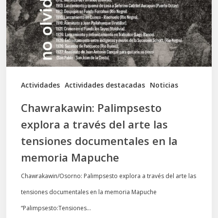
través
del
arte
las
tensiones
documentales
Actividades
Actividades destacadas
Noticias
en
Chawrakawin: Palimpsesto
la
explora a través del arte las
memoria
tensiones documentales en la
Mapuche
memoria Mapuche
Chawrakawin/Osorno: Palimpsesto explora a través del arte las
tensiones documentales en la memoria Mapuche
“Palimpsesto:Tensiones…