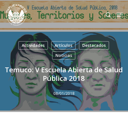
Skip
Men
search
to
Close
main
Menu
content
Actividades
Artículos
Destacados
Noticias
Temuco: V Escuela Abierta de Salud
Pública 2018
08/01/2018