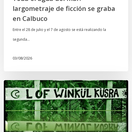
largometraje de ficción se graba
en Calbuco
Entre el 28 de julio y el 7 de agosto se está realizando la
segunda…
03/08/2026
Lof
Winkül
Küsra
convoca
a