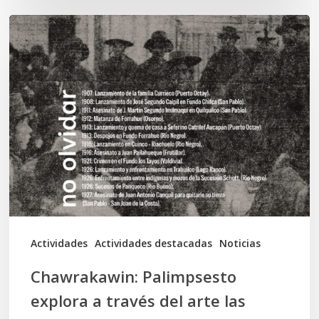
Chawrakawin:
Palimpsesto
explora
a
través
del
arte
las
tensiones
documentales
Actividades
Actividades destacadas
Noticias
en
Chawrakawin: Palimpsesto
la
explora a través del arte las
memoria