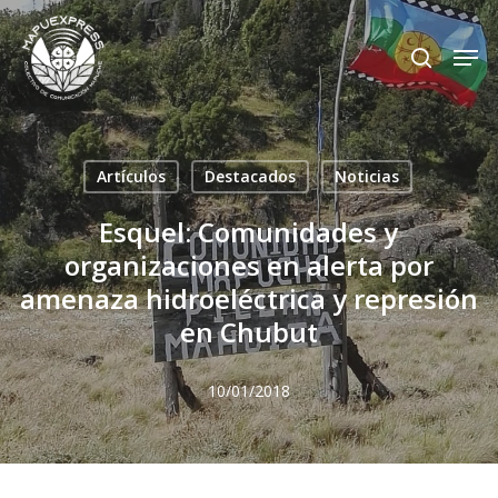
Skip
Men
search
to
Close
main
Menu
content
Artículos
Destacados
Noticias
Esquel: Comunidades y
organizaciones en alerta por
amenaza hidroeléctrica y represión
en Chubut
10/01/2018