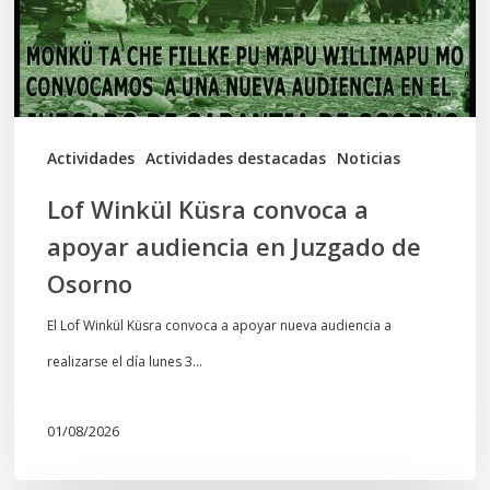
apoyar
audiencia
en
Juzgado
de
Actividades
Actividades destacadas
Noticias
Osorno
Lof Winkül Küsra convoca a
apoyar audiencia en Juzgado de
Osorno
El Lof Winkül Küsra convoca a apoyar nueva audiencia a
realizarse el día lunes 3…
01/08/2026