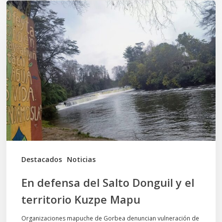
En
defensa
del
Salto
Donguil
y
el
territorio
Kuzpe
Mapu
Destacados
Noticias
En defensa del Salto Donguil y el
territorio Kuzpe Mapu
Organizaciones mapuche de Gorbea denuncian vulneración de