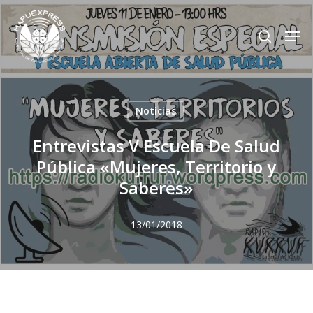
Skip
Men
search
to
Close
main
Menu
content
Noticias
Entrevistas V Escuela De Salud
Pública «Mujeres, Territorio y
Saberes»
13/01/2018