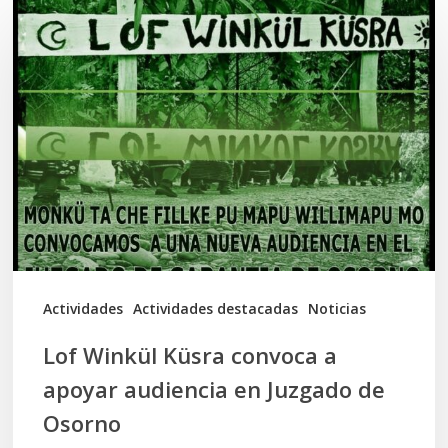
Lof
Winkül
Küsra
convoca
a
apoyar
audiencia
en
Juzgado
de
Actividades
Actividades destacadas
Noticias
Osorno
Lof Winkül Küsra convoca a
apoyar audiencia en Juzgado de
Osorno