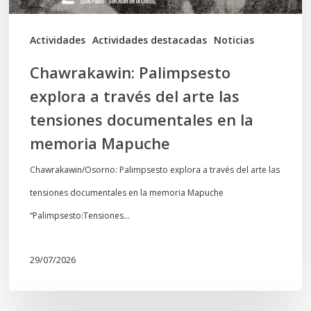
tensiones
documentales
Actividades
Actividades destacadas
Noticias
en
Chawrakawin: Palimpsesto
la
explora a través del arte las
memoria
tensiones documentales en la
Mapuche
memoria Mapuche
Chawrakawin/Osorno: Palimpsesto explora a través del arte las
tensiones documentales en la memoria Mapuche
“Palimpsesto:Tensiones…
29/07/2026