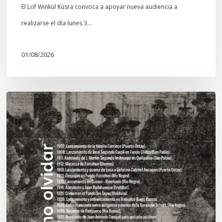
El Lof Winkül Küsra convoca a apoyar nueva audiencia a
realizarse el día lunes 3…
01/08/2026
Chawrakawin:
Palimpsesto
explora
a
través
del
arte
las