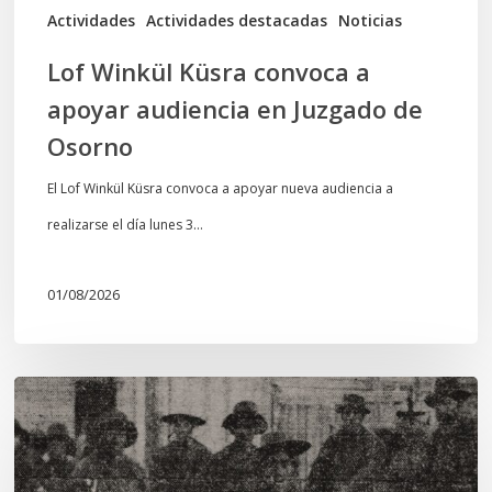
de
Actividades
Actividades destacadas
Noticias
Osorno
Lof Winkül Küsra convoca a
apoyar audiencia en Juzgado de
Osorno
El Lof Winkül Küsra convoca a apoyar nueva audiencia a
realizarse el día lunes 3…
01/08/2026
Chawrakawin:
Palimpsesto
explora