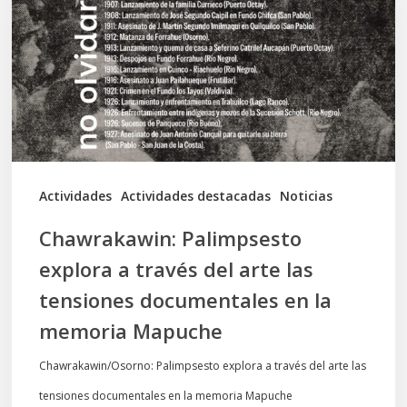
a
través
del
arte
las
tensiones
documentales
Actividades
Actividades destacadas
Noticias
en
Chawrakawin: Palimpsesto
la
explora a través del arte las
memoria
tensiones documentales en la
Mapuche
memoria Mapuche
Chawrakawin/Osorno: Palimpsesto explora a través del arte las
tensiones documentales en la memoria Mapuche