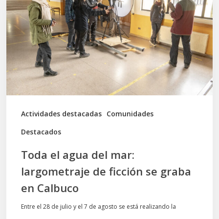
del
mar:
largometraje
de
ficción
se
graba
Actividades destacadas
Comunidades
en
Destacados
Calbuco
Toda el agua del mar:
largometraje de ficción se graba
en Calbuco
Entre el 28 de julio y el 7 de agosto se está realizando la