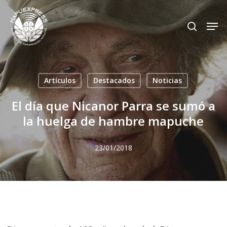
Skip
Men
search
to
Close
main
Menu
content
Artículos
Destacados
Noticias
El día que Nicanor Parra se sumó a
la huelga de hambre mapuche
23/01/2018