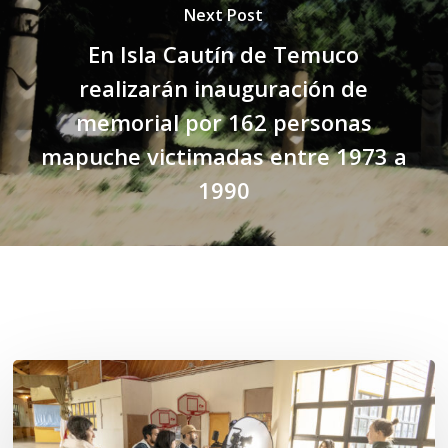
Next Post
En Isla Cautín de Temuco
realizarán inauguración de
memorial por 162 personas
mapuche victimadas entre 1973 a
1990
Related Posts
Toda
el
agua