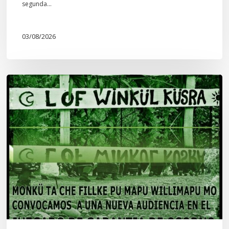
segunda…
03/08/2026
Lof
Winkül
Küsra
convoca
a
apoyar
audiencia
en
Juzgado