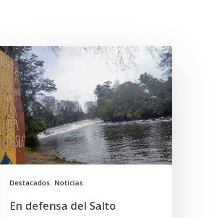
n
efensa
el
alto
onguil
l
erritorio
uzpe
Destacados
Noticias
Mapu
En defensa del Salto