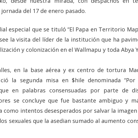
o, desde nuestra mirada, con despachos en ter
a jornada del 17 de enero pasado.
al especial que se tituló “El Papa en Territorio Map
ee la visita del líder de la institución que ha pav
lización y colonización en el Wallmapu y toda Abya 
alles, en la base aérea y ex centro de tortura M
ició la segunda misa en $hile denominada “Por
 que en palabras consensuadas por parte de di
res se concluye que fue bastante ambiguo y más
 como intentos desesperados por salvar la imagen d
los sexuales que la asedian sumado al aumento cons