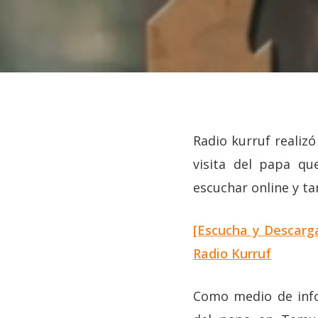
Radio kurruf realiz
visita del papa qu
escuchar online y t
[Escucha y Descarga
Hit enter to search or ESC to close
Radio Kurruf
Como medio de info