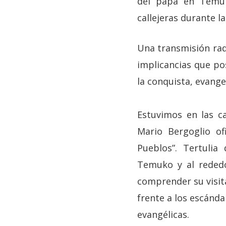
del papa en Temuk
callejeras durante l
Una transmisión radi
implicancias que pos
la conquista, evange
Estuvimos en las c
Mario Bergoglio of
Pueblos”. Tertulia
Temuko y al rededo
comprender su visita
frente a los escánda
evangélicas.