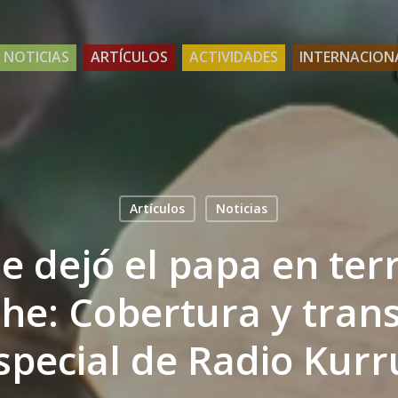
NOTICIAS
ARTÍCULOS
ACTIVIDADES
INTERNACION
Artículos
Noticias
e dejó el papa en terr
e: Cobertura y tran
special de Radio Kurr