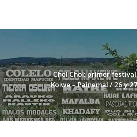
Chol Chol: primer festiv
Koiwe – Painemal / 26 y 2