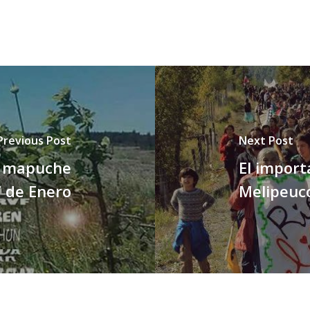
Previous Post
Next Post
al mapuche
El impor
7 de Enero
Melipeuco