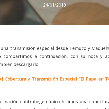
24/01/2018
ó una transmisión especial desde Temuco y Maqueh
e compartimos a continuación, con su nota y a
ambién descargarlo.
] Cobertura y Transmisión Especial “El Papa en T
rmación contrahegemónico hicimos una cobertura e