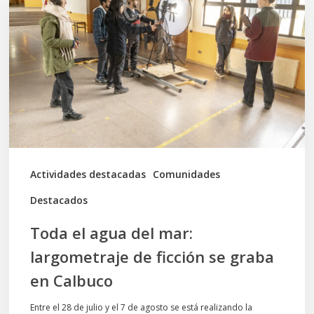
agua
del
mar:
largometraje
de
ficción
se
graba
Actividades destacadas
Comunidades
en
Destacados
Calbuco
Toda el agua del mar:
largometraje de ficción se graba
en Calbuco
Entre el 28 de julio y el 7 de agosto se está realizando la