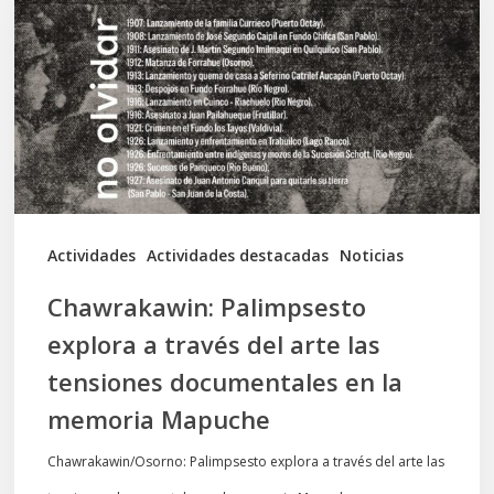
a
través
del
arte
las
tensiones
documentales
Actividades
Actividades destacadas
Noticias
en
Chawrakawin: Palimpsesto
la
explora a través del arte las
memoria
tensiones documentales en la
Mapuche
memoria Mapuche
Chawrakawin/Osorno: Palimpsesto explora a través del arte las