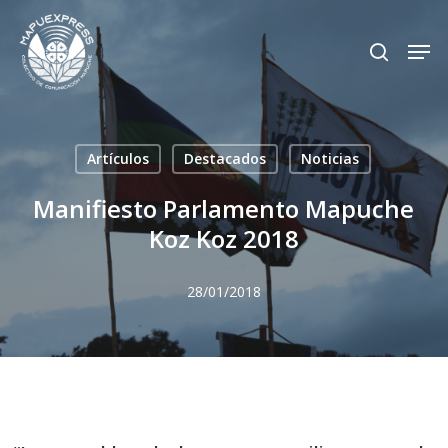
Skip
Men
search
to
Close
main
Menu
content
Artículos
Destacados
Noticias
Manifiesto Parlamento Mapuche
Koz Koz 2018
28/01/2018