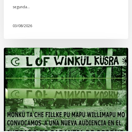
segunda…
03/08/2026
Lof
Winkül
Küsra
convoca
a
apoyar
audiencia
en
Juzgado