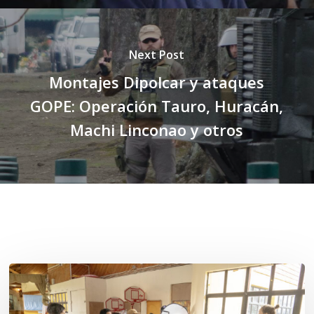
Next Post
Montajes Dipolcar y ataques
GOPE: Operación Tauro, Huracán,
Machi Linconao y otros
Related Posts
Toda
el