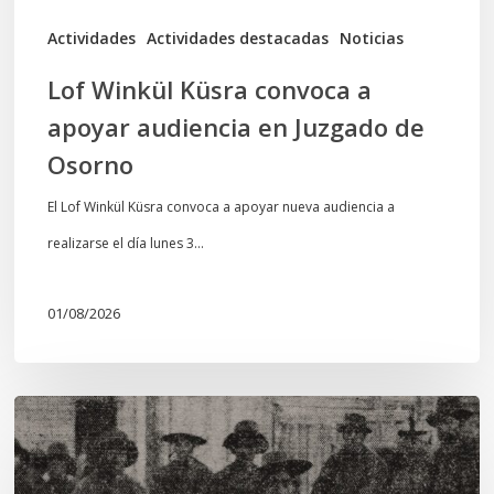
de
Actividades
Actividades destacadas
Noticias
Osorno
Lof Winkül Küsra convoca a
apoyar audiencia en Juzgado de
Osorno
El Lof Winkül Küsra convoca a apoyar nueva audiencia a
realizarse el día lunes 3…
01/08/2026
Chawrakawin:
Palimpsesto
explora