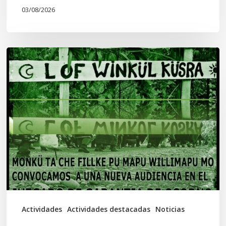
03/08/2026
Lof
Winkül
Küsra
convoca
a
apoyar
audiencia
en
Juzgado
de
Actividades
Actividades destacadas
Noticias
Osorno