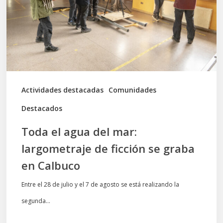
mar:
largometraje
de
ficción
se
graba
Actividades destacadas
Comunidades
en
Destacados
Calbuco
Toda el agua del mar:
largometraje de ficción se graba
en Calbuco
Entre el 28 de julio y el 7 de agosto se está realizando la
segunda…