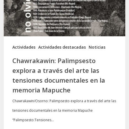
del
arte
las
tensiones
documentales
Actividades
Actividades destacadas
Noticias
en
Chawrakawin: Palimpsesto
la
explora a través del arte las
memoria
tensiones documentales en la
Mapuche
memoria Mapuche
Chawrakawin/Osorno: Palimpsesto explora a través del arte las
tensiones documentales en la memoria Mapuche
“Palimpsesto:Tensiones…