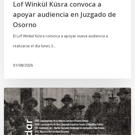
Lof Winkül Küsra convoca a
apoyar audiencia en Juzgado de
Osorno
El Lof Winkül Küsra convoca a apoyar nueva audiencia a
realizarse el día lunes 3…
01/08/2026
Chawrakawin:
Palimpsesto
explora
a
través