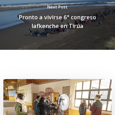
Next Post
Pronto a vivirse 6° congreso
lafkenche en Tirúa
Related Posts
Toda
el
agua
del