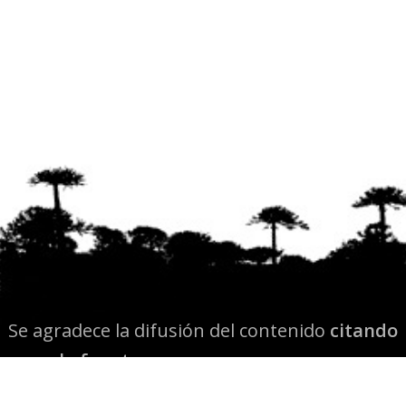
Se agradece la difusión del contenido
citando
la fuente www.mapuexpress.org