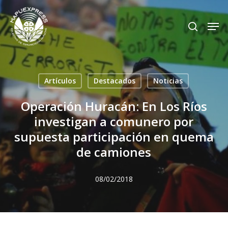
Skip
Men
search
to
Close
main
Menu
content
Artículos
Destacados
Noticias
Operación Huracán: En Los Ríos
investigan a comunero por
supuesta participación en quema
de camiones
08/02/2018