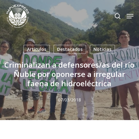
Skip
Men
search
to
Close
main
Menu
content
Artículos
Destacados
Noticias
Criminalizan a defensores/as del río
Ñuble por oponerse a irregular
faena de hidroeléctrica
07/03/2018