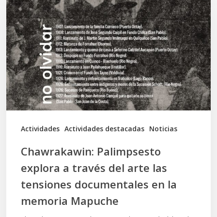
explora
a
través
del
arte
las
tensiones
documentales
Actividades
Actividades destacadas
Noticias
en
Chawrakawin: Palimpsesto
la
explora a través del arte las
memoria
tensiones documentales en la
Mapuche
memoria Mapuche