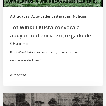
Juzgado
de
Actividades
Actividades destacadas
Noticias
Osorno
Lof Winkül Küsra convoca a
apoyar audiencia en Juzgado de
Osorno
El Lof Winkül Küsra convoca a apoyar nueva audiencia a
realizarse el día lunes 3…
01/08/2026
Chawrakawin:
Palimpsesto