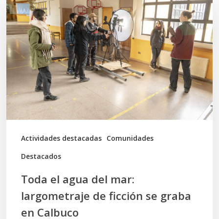
el
agua
del
mar:
largometraje
de
ficción
se
graba
Actividades destacadas
Comunidades
en
Destacados
Calbuco
Toda el agua del mar:
largometraje de ficción se graba
en Calbuco