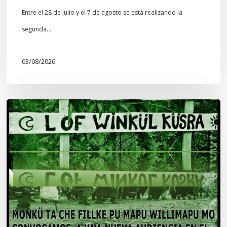
Entre el 28 de julio y el 7 de agosto se está realizando la
segunda…
03/08/2026
Lof
Winkül
Küsra
convoca
a
apoyar
audiencia
en