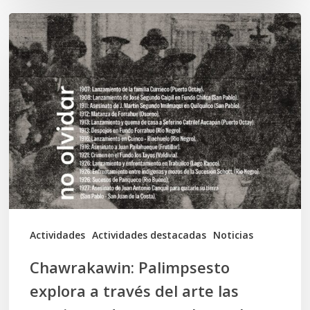
Chawrakawin:
Palimpsesto
explora
a
través
del
arte
las
tensiones
documentales
Actividades
Actividades destacadas
Noticias
en
Chawrakawin: Palimpsesto
la
explora a través del arte las
memoria