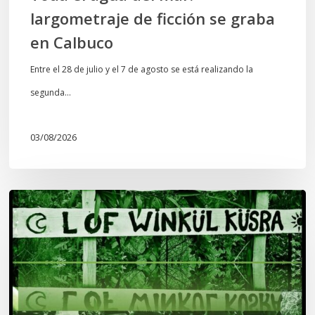
largometraje de ficción se graba
en Calbuco
Entre el 28 de julio y el 7 de agosto se está realizando la
segunda…
03/08/2026
Lof
Winkül
Küsra
convoca
a