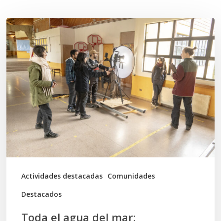
Toda
el
agua
del
mar:
largometraje
de
ficción
se
graba
Actividades destacadas
Comunidades
en
Destacados
Calbuco
Toda el agua del mar: