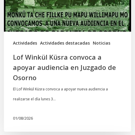
apoyar
audiencia
en
Juzgado
de
Actividades
Actividades destacadas
Noticias
Osorno
Lof Winkül Küsra convoca a
apoyar audiencia en Juzgado de
Osorno
El Lof Winkül Küsra convoca a apoyar nueva audiencia a
realizarse el día lunes 3…
01/08/2026