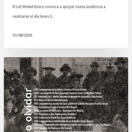
El Lof Winkül Küsra convoca a apoyar nueva audiencia a
realizarse el día lunes 3…
01/08/2026
Chawrakawin:
Palimpsesto
explora
a
través
del
arte
las