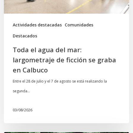
ficción
se
graba
Actividades destacadas
Comunidades
en
Destacados
Calbuco
Toda el agua del mar:
largometraje de ficción se graba
en Calbuco
Entre el 28 de julio y el 7 de agosto se está realizando la
segunda…
03/08/2026