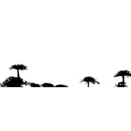
Se agradece la difusión del contenido
citando
la fuente www.mapuexpress.org