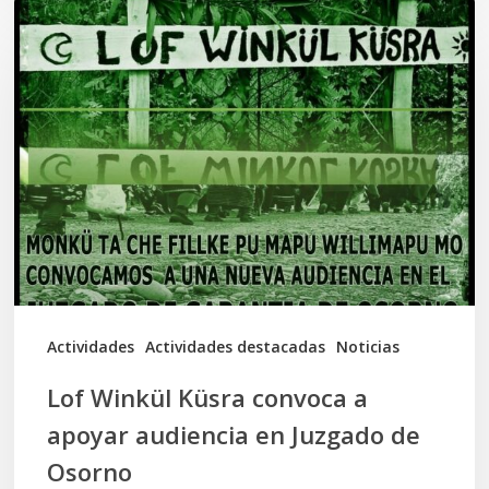
Lof
Winkül
Küsra
convoca
a
apoyar
audiencia
en
Juzgado
de
Actividades
Actividades destacadas
Noticias
Osorno
Lof Winkül Küsra convoca a
apoyar audiencia en Juzgado de
Osorno