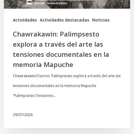
tensiones
documentales
Actividades
Actividades destacadas
Noticias
en
Chawrakawin: Palimpsesto
la
explora a través del arte las
memoria
tensiones documentales en la
Mapuche
memoria Mapuche
Chawrakawin/Osorno: Palimpsesto explora a través del arte las
tensiones documentales en la memoria Mapuche
“Palimpsesto:Tensiones…
29/07/2026