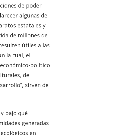
aciones de poder
clarecer algunas de
aratos estatales y
vida de millones de
esulten útiles a las
 la cual, el
económico-político
lturales, de
arrollo”, sirven de
 y bajo qué
amidades generadas
oecológicos en