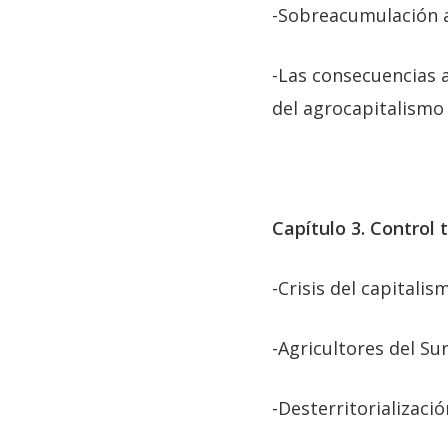
-Sobreacumulación ag
-Las consecuencias a
del agrocapitalismo
Capítulo 3. Control 
-Crisis del capitalis
-Agricultores del Su
-Desterritorializaci