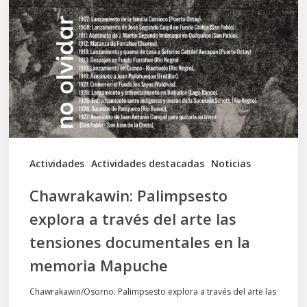
a
través
del
arte
las
tensiones
documentales
Actividades
Actividades destacadas
Noticias
en
Chawrakawin: Palimpsesto
la
explora a través del arte las
memoria
tensiones documentales en la
Mapuche
memoria Mapuche
Chawrakawin/Osorno: Palimpsesto explora a través del arte las