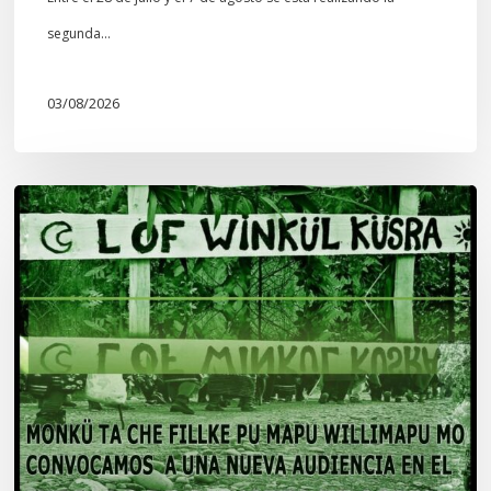
segunda…
03/08/2026
Lof
Winkül
Küsra
convoca
a
apoyar
audiencia
en