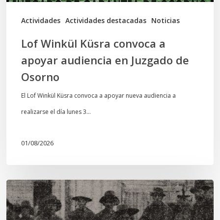
Juzgado
de
Actividades
Actividades destacadas
Noticias
Osorno
Lof Winkül Küsra convoca a
apoyar audiencia en Juzgado de
Osorno
El Lof Winkül Küsra convoca a apoyar nueva audiencia a
realizarse el día lunes 3…
01/08/2026
Chawrakawin:
Palimpsesto
explora