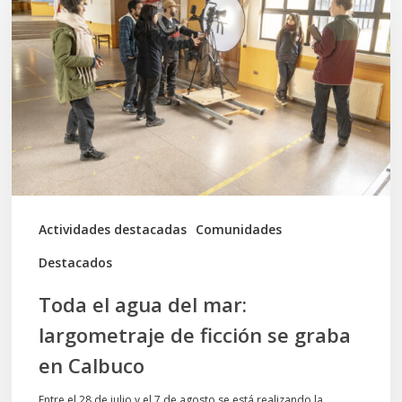
agua
del
mar:
largometraje
de
ficción
se
graba
Actividades destacadas
Comunidades
en
Destacados
Calbuco
Toda el agua del mar:
largometraje de ficción se graba
en Calbuco
Entre el 28 de julio y el 7 de agosto se está realizando la