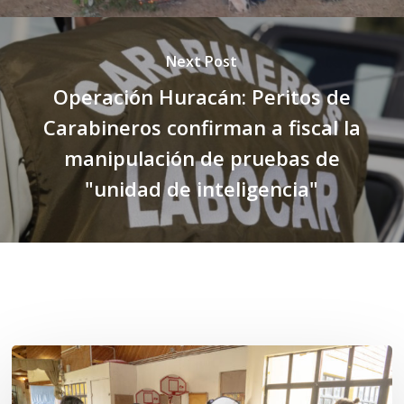
Next Post
Operación Huracán: Peritos de
Carabineros confirman a fiscal la
manipulación de pruebas de
"unidad de inteligencia"
Related Posts
Toda
el