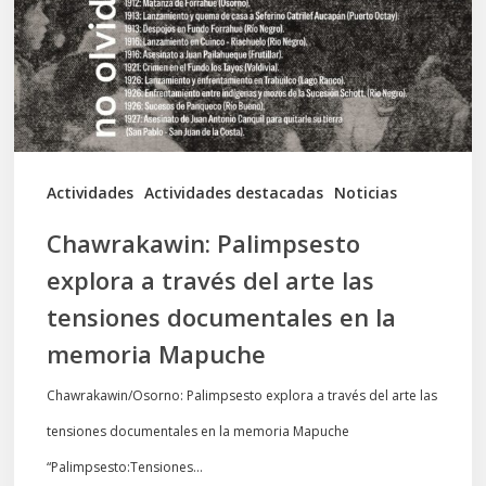
través
del
arte
las
tensiones
documentales
Actividades
Actividades destacadas
Noticias
en
Chawrakawin: Palimpsesto
la
explora a través del arte las
memoria
tensiones documentales en la
Mapuche
memoria Mapuche
Chawrakawin/Osorno: Palimpsesto explora a través del arte las
tensiones documentales en la memoria Mapuche
“Palimpsesto:Tensiones…