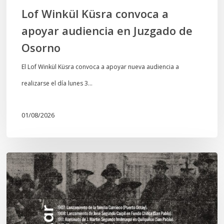
Osorno
Lof Winkül Küsra convoca a
apoyar audiencia en Juzgado de
Osorno
El Lof Winkül Küsra convoca a apoyar nueva audiencia a
realizarse el día lunes 3…
01/08/2026
Chawrakawin:
Palimpsesto
explora
a