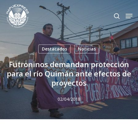
Skip
Men
search
to
Close
main
Menu
content
Destacados
Noticias
Futroninos demandan protección
para el río Quimán ante efectos de
proyectos
02/04/2018