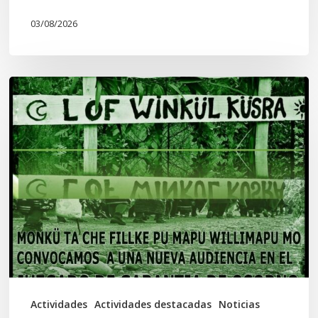
03/08/2026
Lof
Winkül
Küsra
convoca
a
apoyar
audiencia
en
Juzgado
de
Actividades
Actividades destacadas
Noticias