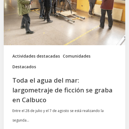
mar:
largometraje
de
ficción
se
graba
Actividades destacadas
Comunidades
en
Destacados
Calbuco
Toda el agua del mar:
largometraje de ficción se graba
en Calbuco
Entre el 28 de julio y el 7 de agosto se está realizando la
segunda…