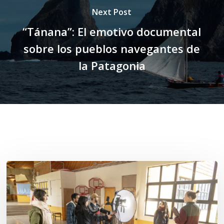
Next Post
“Tánana”: El emotivo documental
sobre los pueblos navegantes de
la Patagonia
Related Posts
Toda
el
agua
del