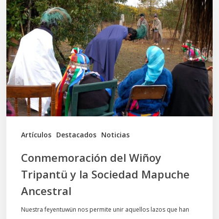
del
Wiñoy
Tripantü
y
la
Sociedad
Mapuche
Ancestral
Artículos
Destacados
Noticias
Conmemoración del Wiñoy
Tripantü y la Sociedad Mapuche
Ancestral
Nuestra feyentuwün nos permite unir aquellos lazos que han