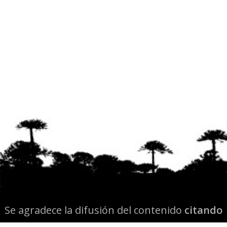
Se agradece la difusión del contenido
citando
la fuente www.mapuexpress.org