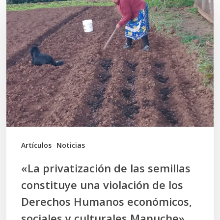
privatización
de
las
semillas
constituye
una
violación
de
los
Artículos
Noticias
Derechos
«La privatización de las semillas
Humanos
constituye una violación de los
económicos,
Derechos Humanos económicos,
sociales
sociales y culturales Mapuche»