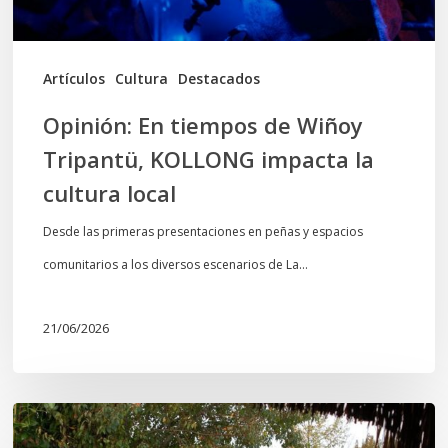
impacta
la
cultura
Artículos
Cultura
Destacados
local
Opinión: En tiempos de Wiñoy
Tripantü, KOLLONG impacta la
cultura local
Desde las primeras presentaciones en peñas y espacios
comunitarios a los diversos escenarios de La…
21/06/2026
Conmemoración