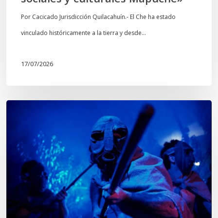
y
culturales
Por Cacicado Jurisdicción Quilacahuín.- El Che ha estado
Mapuche»
vinculado históricamente a la tierra y desde…
17/07/2026
Opinión:
En
tiempos
de
Wiñoy
Tripantü,
KOLLONG