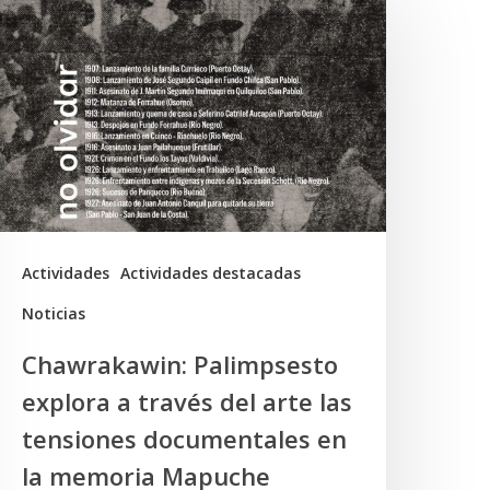
alimpsesto
xplora
ravés
el
rte
as
ensiones
Actividades
Actividades destacadas
ocumentales
Noticias
n
Chawrakawin: Palimpsesto
a
explora a través del arte las
memoria
tensiones documentales en
Mapuche
la memoria Mapuche