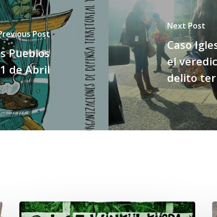
Next Post
Previous Post
Caso Igle
s Pueblos
el veredic
1 de Abril
delito ter
Lof
C