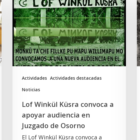
Winkül
P
Küsra
e
convoca
a
a
t
apoyar
d
audiencia
a
en
l
Juzgado
t
Actividades
Actividades destacadas
de
d
Noticias
Osorno
e
Lof Winkül Küsra convoca a
l
apoyar audiencia en
Juzgado de Osorno
El Lof Winkül Küsra convoca a