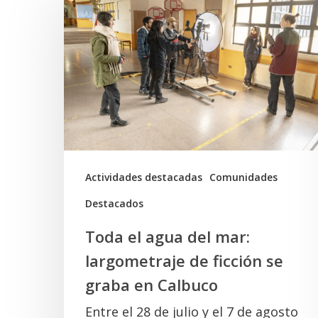
el
agua
del
mar:
largometraje
de
ficción
se
Actividades destacadas
Comunidades
graba
Destacados
en
Toda el agua del mar:
Calbuco
largometraje de ficción se
graba en Calbuco
Entre el 28 de julio y el 7 de agosto