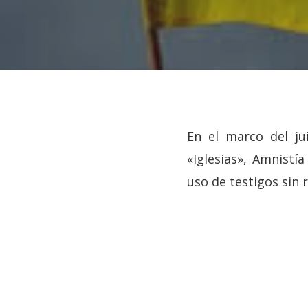
En el marco del ju
«Iglesias», Amnistí
uso de testigos sin r
Hit enter to search or ESC to close