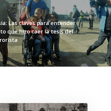
sia: Las claves para entender
to que hizo caer la tesis del
rorista
hawrakawin: