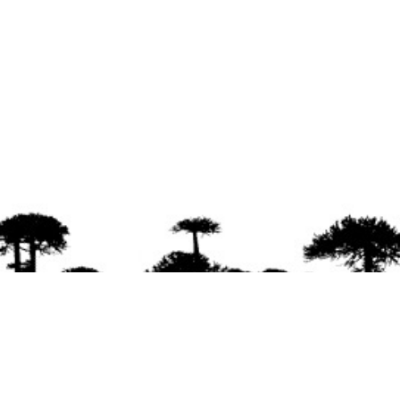
agradece la difusión del contenido
citando la fu
www.mapuexpress.org