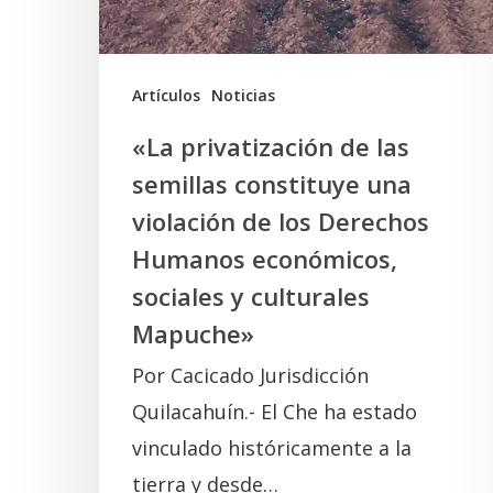
una
violación
de
Artículos
Noticias
los
«La privatización de las
Derechos
semillas constituye una
Humanos
violación de los Derechos
económicos,
Humanos económicos,
sociales
sociales y culturales
y
Mapuche»
culturales
Por Cacicado Jurisdicción
Mapuche»
Quilacahuín.- El Che ha estado
vinculado históricamente a la
tierra y desde…