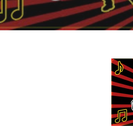
Hit enter to search or ESC to close