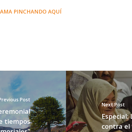
RAMA PINCHANDO AQUÍ
Previous Post
Next Post
ceremonial
Especial:
e tiempos
contra el
moriales”