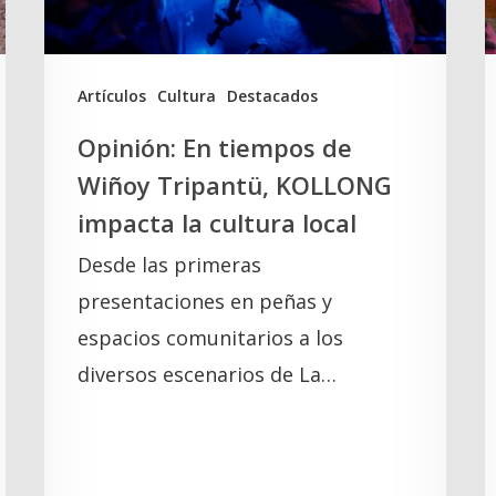
KOLLONG
S
impacta
la
A
Artículos
Cultura
Destacados
cultura
Opinión: En tiempos de
local
Wiñoy Tripantü, KOLLONG
impacta la cultura local
Desde las primeras
presentaciones en peñas y
espacios comunitarios a los
diversos escenarios de La…