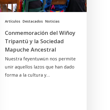
ociedad
Mapuche
ncestral
Artículos
Destacados
Noticias
Conmemoración del Wiñoy
Tripantü y la Sociedad
Mapuche Ancestral
Nuestra feyentuwün nos permite
unir aquellos lazos que han dado
forma a la cultura y…