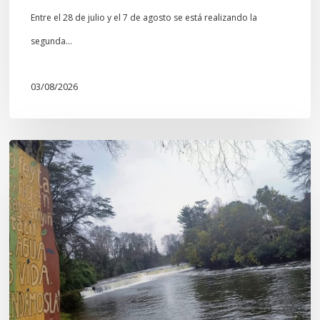
Entre el 28 de julio y el 7 de agosto se está realizando la
segunda…
03/08/2026
En
defensa
del
Salto
Donguil
y
el
territorio