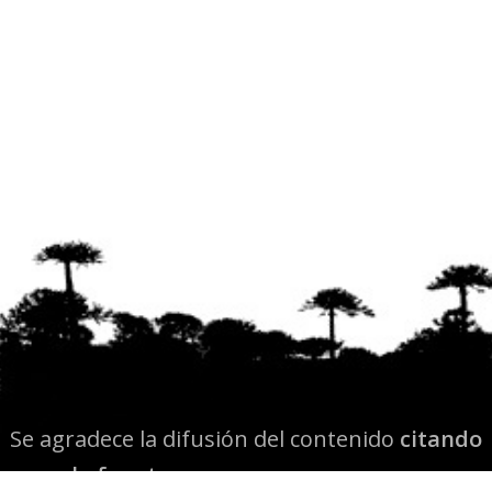
Se agradece la difusión del contenido
citando
la fuente www.mapuexpress.org