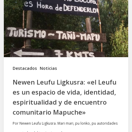
«el
Leufu
es
un
espacio
de
vida,
Destacados
Noticias
identidad,
Newen Leufu Ligkusra: «el Leufu
espiritualidad
es un espacio de vida, identidad,
y
espiritualidad y de encuentro
de
comunitario Mapuche»
encuentro
comunitario
Por Newen Leufu Ligkusra. Mari mari, pu lonko, pu autoridades