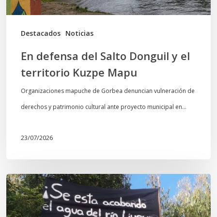
Kuzpe
Mapu
Destacados
Noticias
En defensa del Salto Donguil y el
territorio Kuzpe Mapu
Organizaciones mapuche de Gorbea denuncian vulneración de
derechos y patrimonio cultural ante proyecto municipal en…
23/07/2026
Newen
Leufu
Ligkusra: