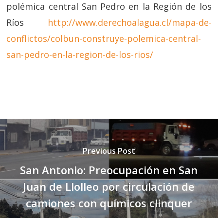
polémica central San Pedro en la Región de los
Ríos
http://www.derechoalagua.cl/mapa-de-
conflictos/colbun-construye-polemica-central-
san-pedro-en-la-region-de-los-rios/
Previous Post
San Antonio: Preocupación en San
Juan de Llolleo por circulación de
camiones con químicos clinquer