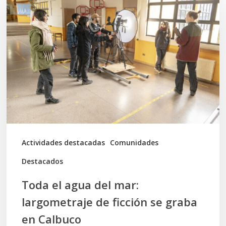
el
agua
del
mar:
largometraje
de
ficción
se
graba
Actividades destacadas
Comunidades
en
Destacados
Calbuco
Toda el agua del mar:
largometraje de ficción se graba
en Calbuco