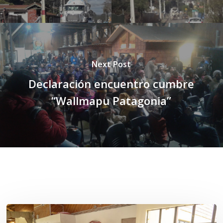
Next Post
Declaración encuentro cumbre
“Wallmapu Patagonia”
Related Posts
Toda