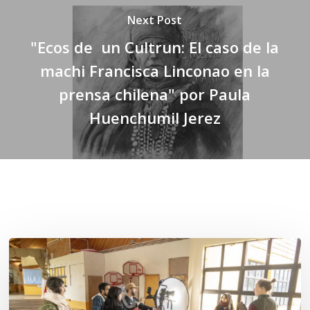
Next Post
"Ecos de un Cultrun: El caso de la
machi Francisca Linconao en la
prensa chilena" por Paula
Huenchumil Jerez
Related Posts
Toda
el
agua