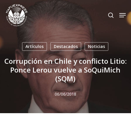
Skip
Men
search
to
Close
main
Menu
content
Artículos
Destacados
Noticias
Corrupción en Chile y conflicto Litio:
Ponce Lerou vuelve a SoQuiMich
(SQM)
06/06/2018