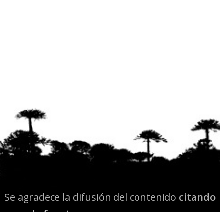
Se agradece la difusión del contenido
citando
la fuente www.mapuexpress.org