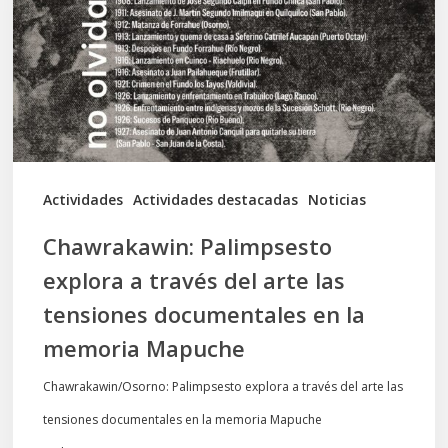
través
del
arte
las
tensiones
documentales
Actividades
Actividades destacadas
Noticias
en
Chawrakawin: Palimpsesto
la
explora a través del arte las
memoria
tensiones documentales en la
Mapuche
memoria Mapuche
Chawrakawin/Osorno: Palimpsesto explora a través del arte las
tensiones documentales en la memoria Mapuche