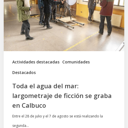
del
mar:
largometraje
de
ficción
se
graba
Actividades destacadas
Comunidades
en
Destacados
Calbuco
Toda el agua del mar:
largometraje de ficción se graba
en Calbuco
Entre el 28 de julio y el 7 de agosto se está realizando la
segunda…