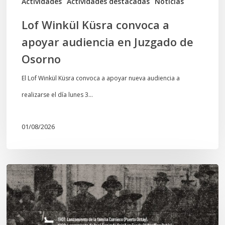
Actividades
Actividades destacadas
Noticias
Osorno
Lof Winkül Küsra convoca a
apoyar audiencia en Juzgado de
Osorno
El Lof Winkül Küsra convoca a apoyar nueva audiencia a
realizarse el día lunes 3…
01/08/2026
Chawrakawin:
Palimpsesto
explora
a