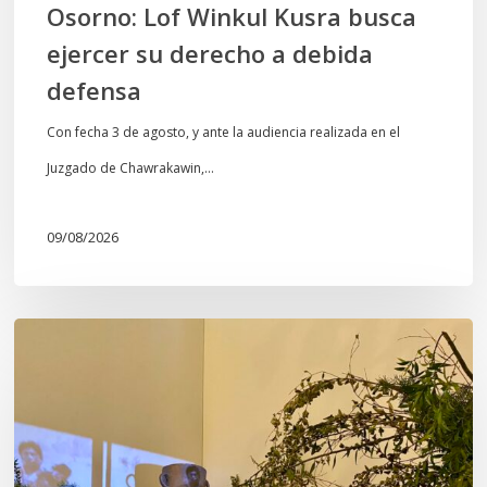
Osorno: Lof Winkul Kusra busca
ejercer su derecho a debida
defensa
Con fecha 3 de agosto, y ante la audiencia realizada en el
Juzgado de Chawrakawin,…
09/08/2026
Wiñokintun:
volver
a
mirar
cuando