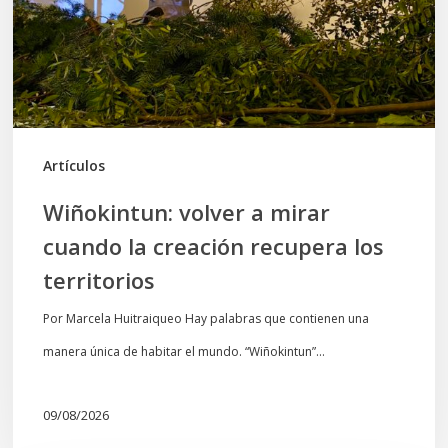
la
creación
recupera
los
territorios
Artículos
Wiñokintun: volver a mirar
cuando la creación recupera los
territorios
Por Marcela Huitraiqueo Hay palabras que contienen una
manera única de habitar el mundo. “Wiñokintun”…
09/08/2026