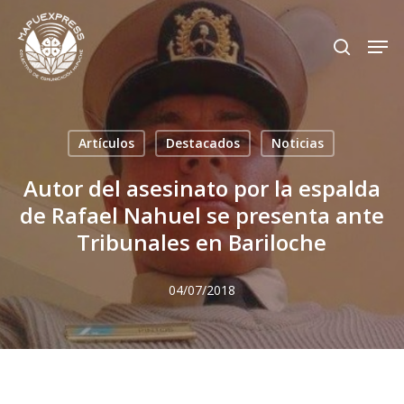
Skip
Men
search
to
Close
main
Menu
content
Artículos
Destacados
Noticias
Autor del asesinato por la espalda
de Rafael Nahuel se presenta ante
Tribunales en Bariloche
04/07/2018