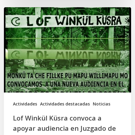
Lof
Winkül
Küsra
convoca
a
apoyar
audiencia
en
Juzgado
de
Actividades
Actividades destacadas
Noticias
Osorno
Lof Winkül Küsra convoca a
apoyar audiencia en Juzgado de