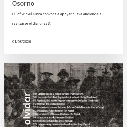
Osorno
El Lof Winkül Küsra convoca a apoyar nueva audiencia a
realizarse el día lunes 3…
01/08/2026
Chawrakawin:
Palimpsesto
explora
a
través
del
arte