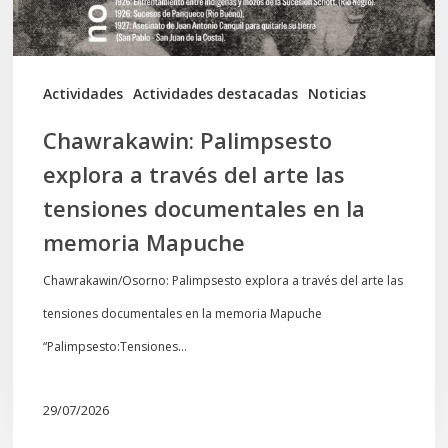
las
tensiones
documentales
Actividades
Actividades destacadas
Noticias
en
Chawrakawin: Palimpsesto
la
explora a través del arte las
memoria
tensiones documentales en la
Mapuche
memoria Mapuche
Chawrakawin/Osorno: Palimpsesto explora a través del arte las
tensiones documentales en la memoria Mapuche
“Palimpsesto:Tensiones…
29/07/2026