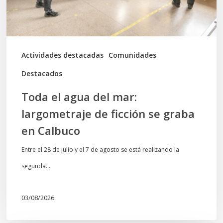
de
ficción
se
graba
Actividades destacadas
Comunidades
en
Destacados
Calbuco
Toda el agua del mar:
largometraje de ficción se graba
en Calbuco
Entre el 28 de julio y el 7 de agosto se está realizando la
segunda…
03/08/2026