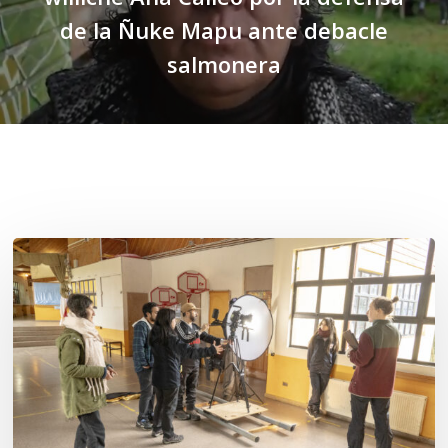
de la Ñuke Mapu ante debacle
salmonera
Related Posts
Toda
el
agua
del
mar:
largometraje