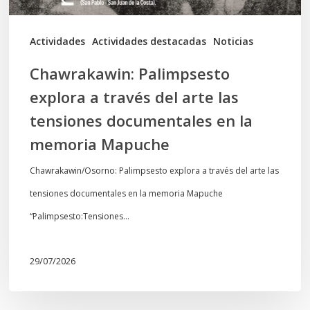
tensiones
documentales
Actividades
Actividades destacadas
Noticias
en
Chawrakawin: Palimpsesto
la
explora a través del arte las
memoria
tensiones documentales en la
Mapuche
memoria Mapuche
Chawrakawin/Osorno: Palimpsesto explora a través del arte las
tensiones documentales en la memoria Mapuche
“Palimpsesto:Tensiones…
29/07/2026