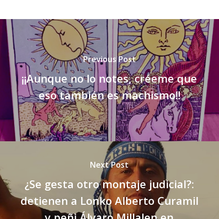
Previous Post
¡¡Aunque no lo notes, créeme que
eso también es machismo!!
Next Post
¿Se gesta otro montaje judicial?:
detienen a Lonko Alberto Curamil
y peñi Álvaro Millalen en