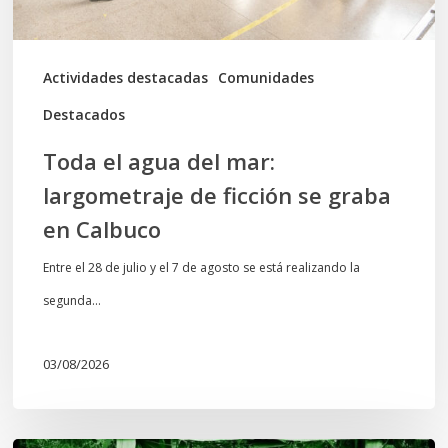
ficción
se
graba
Actividades destacadas
Comunidades
en
Destacados
Calbuco
Toda el agua del mar:
largometraje de ficción se graba
en Calbuco
Entre el 28 de julio y el 7 de agosto se está realizando la
segunda…
03/08/2026