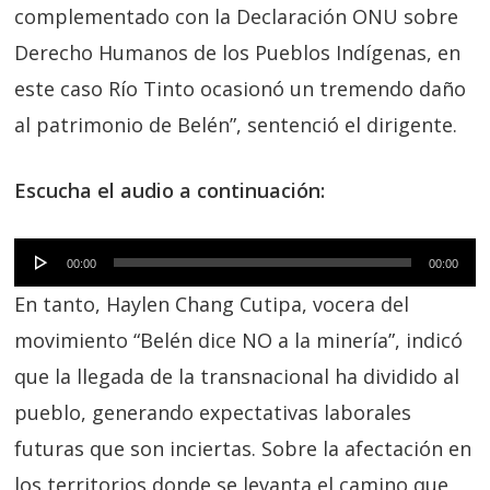
complementado con la Declaración ONU sobre
Derecho Humanos de los Pueblos Indígenas, en
este caso Río Tinto ocasionó un tremendo daño
al patrimonio de Belén”, sentenció el dirigente.
Escucha el audio a continuación:
Reproductor
00:00
00:00
de
En tanto, Haylen Chang Cutipa, vocera del
audio
movimiento “Belén dice NO a la minería”, indicó
que la llegada de la transnacional ha dividido al
pueblo, generando expectativas laborales
futuras que son inciertas. Sobre la afectación en
los territorios donde se levanta el camino que