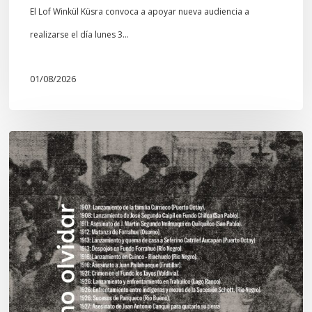
El Lof Winkül Küsra convoca a apoyar nueva audiencia a
realizarse el día lunes 3…
01/08/2026
Chawrakawin:
Palimpsesto
explora
a
través
del
arte
las