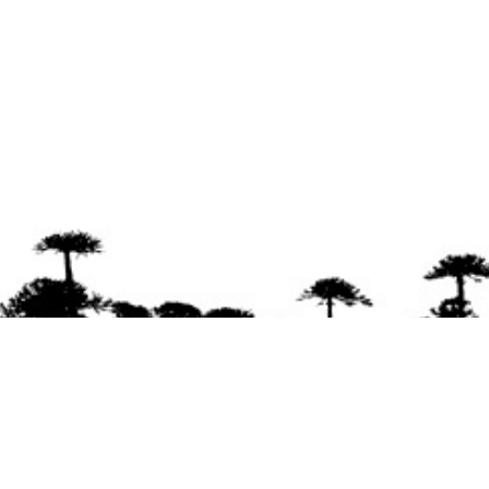
Se agradece la difusión del contenido
citando
la fuente www.mapuexpress.org