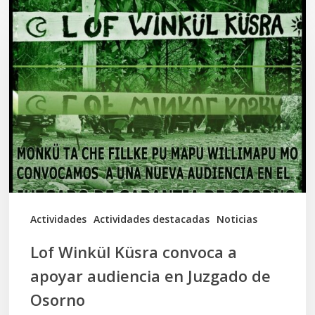
Lof
Winkül
Küsra
convoca
a
apoyar
audiencia
en
Juzgado
de
Actividades
Actividades destacadas
Noticias
Osorno
Lof Winkül Küsra convoca a
apoyar audiencia en Juzgado de
Osorno