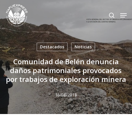
Skip
Men
search
to
Close
main
Menu
content
Destacados
Noticias
Comunidad de Belén denuncia
daños patrimoniales provocados
por trabajos de exploración minera
16/08/2018