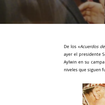
De los «
Acuerdos de
ayer el presidente S
Aylwin en su campañ
niveles que siguen f
Hit enter to search or ESC to close