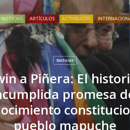
NOTICIAS
ARTÍCULOS
ACTIVIDADES
INTERNACION
Noticias
in a Piñera: El histori
ncumplida promesa d
ocimiento constitucio
pueblo mapuche