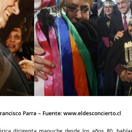
Francisco Parra – Fuente:
www.eldesconcierto.cl
tórica dirigenta mapuche desde los años 80, habla