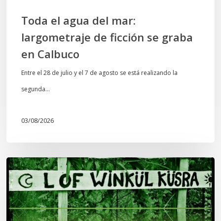
Calbuco
Toda el agua del mar:
largometraje de ficción se graba
en Calbuco
Entre el 28 de julio y el 7 de agosto se está realizando la
segunda…
03/08/2026
Lof
Winkül
Küsra
convoca