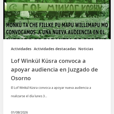
a
apoyar
audiencia
en
Juzgado
de
Actividades
Actividades destacadas
Noticias
Osorno
Lof Winkül Küsra convoca a
apoyar audiencia en Juzgado de
Osorno
El Lof Winkül Küsra convoca a apoyar nueva audiencia a
realizarse el día lunes 3…
01/08/2026