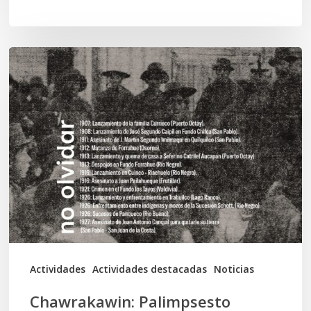
Chawrakawin:
Palimpsesto
explora
a
través
del
arte
las
tensiones
documentales
Actividades
Actividades destacadas
Noticias
en
Chawrakawin: Palimpsesto
la