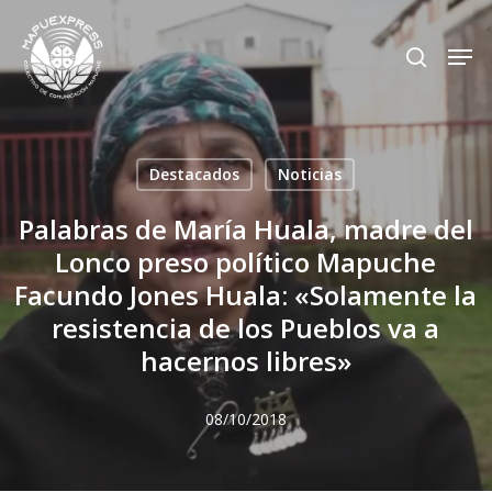
Skip
Men
search
to
Close
main
Menu
content
Destacados
Noticias
Palabras de María Huala, madre del
Lonco preso político Mapuche
Facundo Jones Huala: «Solamente la
resistencia de los Pueblos va a
hacernos libres»
08/10/2018