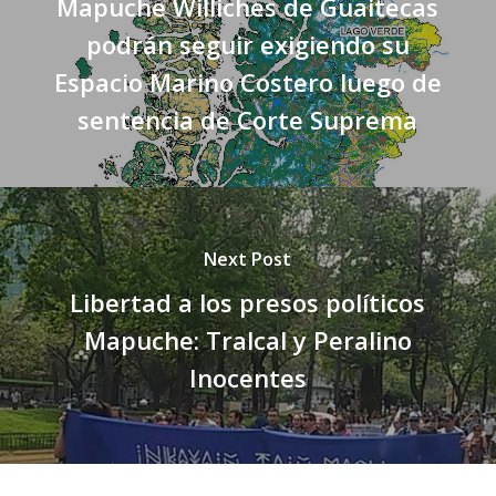
Mapuche Williches de Guaitecas
podrán seguir exigiendo su
Espacio Marino Costero luego de
sentencia de Corte Suprema
Next Post
Libertad a los presos políticos
Mapuche: Tralcal y Peralino
Inocentes