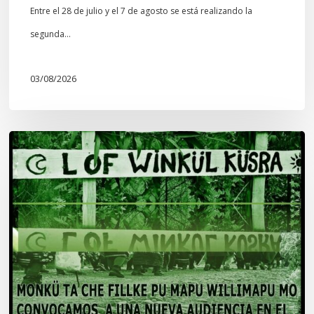
Entre el 28 de julio y el 7 de agosto se está realizando la
segunda…
03/08/2026
Lof
Winkül
Küsra
convoca
a
apoyar
audiencia
en