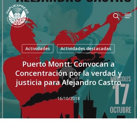
Skip
Men
search
to
Close
main
Menu
content
Actividades
Actividades destacadas
Puerto Montt: Convocan a
Concentración por la verdad y
justicia para Alejandro Castro
16/10/2018