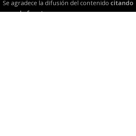
Se agradece la difusión del contenido
citando
la fuente www.mapuexpress.org
Desde el año 2000, ejerciendo el derecho a la
comunicación Mapuche en Wallmapu.
© 2026 Mapuexpress.