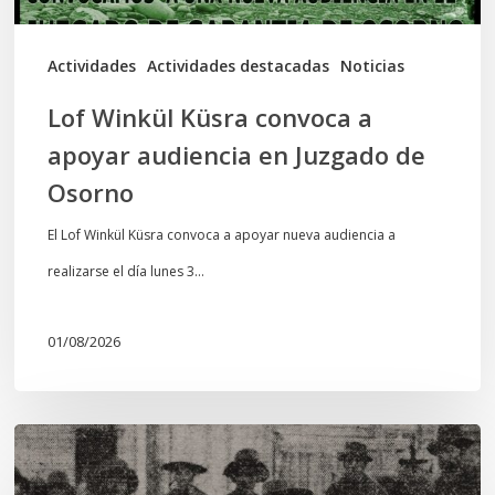
Juzgado
de
Actividades
Actividades destacadas
Noticias
Osorno
Lof Winkül Küsra convoca a
apoyar audiencia en Juzgado de
Osorno
El Lof Winkül Küsra convoca a apoyar nueva audiencia a
realizarse el día lunes 3…
01/08/2026
Chawrakawin:
Palimpsesto