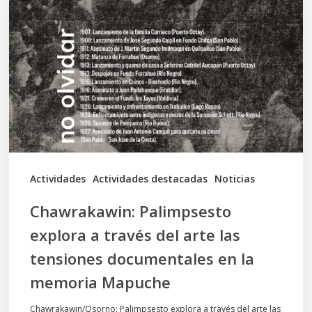
explora
a
través
del
arte
las
tensiones
documentales
Actividades
Actividades destacadas
Noticias
en
Chawrakawin: Palimpsesto
la
explora a través del arte las
memoria
tensiones documentales en la
Mapuche
memoria Mapuche
Chawrakawin/Osorno: Palimpsesto explora a través del arte las