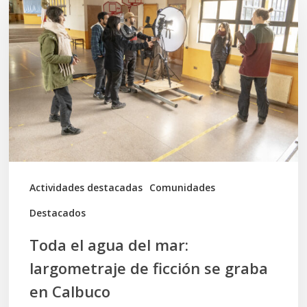
el
agua
del
mar:
largometraje
de
ficción
se
graba
Actividades destacadas
Comunidades
en
Destacados
Calbuco
Toda el agua del mar:
largometraje de ficción se graba
en Calbuco