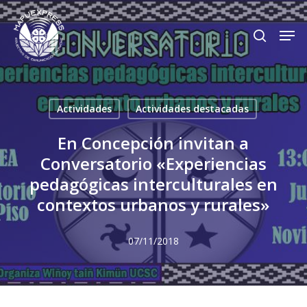
Skip
Men
search
to
Close
main
Menu
content
Actividades
Actividades destacadas
En Concepción invitan a
Conversatorio «Experiencias
pedagógicas interculturales en
contextos urbanos y rurales»
07/11/2018