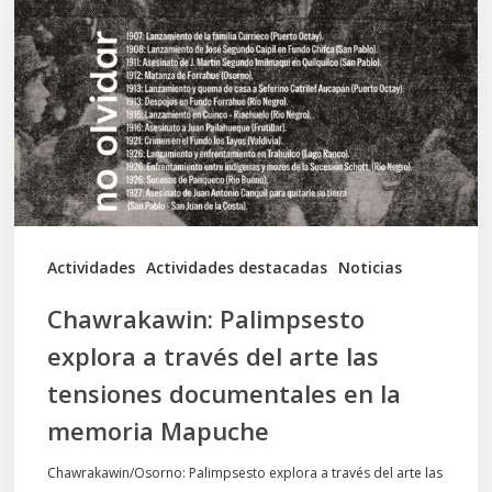
explora
a
través
del
arte
las
tensiones
documentales
Actividades
Actividades destacadas
Noticias
en
Chawrakawin: Palimpsesto
la
explora a través del arte las
memoria
tensiones documentales en la
Mapuche
memoria Mapuche
Chawrakawin/Osorno: Palimpsesto explora a través del arte las