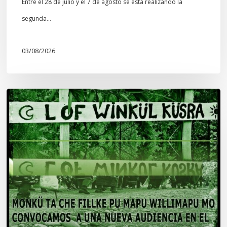
Entre el 28 de julio y el 7 de agosto se está realizando la
segunda…
03/08/2026
Lof
Winkül
Küsra
convoca
a
apoyar
audiencia
en