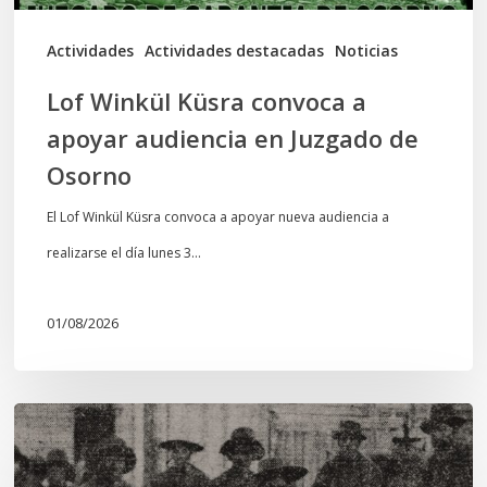
Juzgado
de
Actividades
Actividades destacadas
Noticias
Osorno
Lof Winkül Küsra convoca a
apoyar audiencia en Juzgado de
Osorno
El Lof Winkül Küsra convoca a apoyar nueva audiencia a
realizarse el día lunes 3…
01/08/2026
Chawrakawin:
Palimpsesto