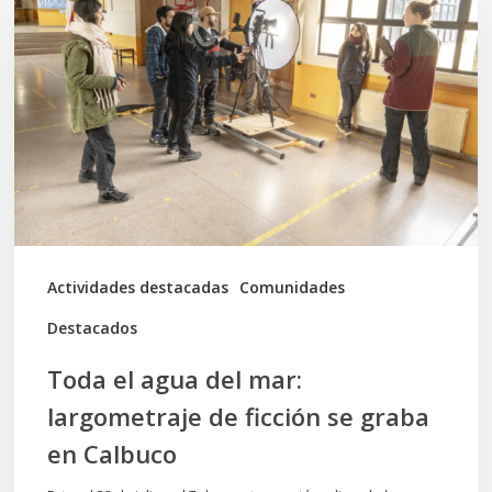
agua
del
mar:
largometraje
de
ficción
se
graba
Actividades destacadas
Comunidades
en
Destacados
Calbuco
Toda el agua del mar:
largometraje de ficción se graba
en Calbuco