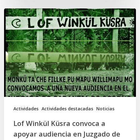
Lof
Winkül
Küsra
convoca
a
apoyar
audiencia
en
Juzgado
de
Actividades
Actividades destacadas
Noticias
Osorno
Lof Winkül Küsra convoca a
apoyar audiencia en Juzgado de