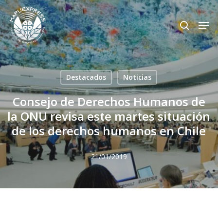
Skip
Men
search
to
Close
main
Menu
content
Destacados
Noticias
Consejo de Derechos Humanos de
la ONU revisa este martes situación
de los derechos humanos en Chile
21/01/2019