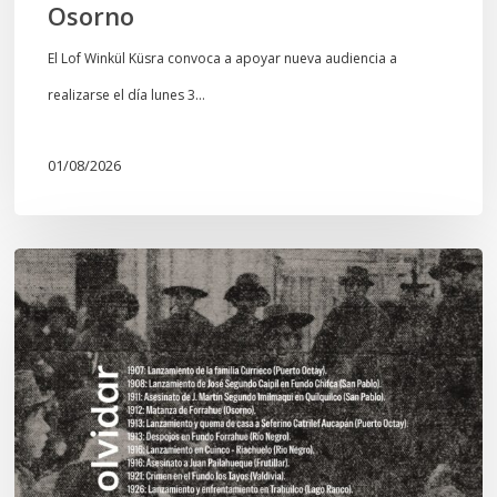
Osorno
El Lof Winkül Küsra convoca a apoyar nueva audiencia a
realizarse el día lunes 3…
01/08/2026
Chawrakawin:
Palimpsesto
explora
a
través
del
arte