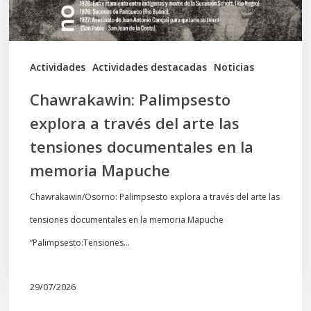
las
tensiones
documentales
Actividades
Actividades destacadas
Noticias
en
Chawrakawin: Palimpsesto
la
explora a través del arte las
memoria
tensiones documentales en la
Mapuche
memoria Mapuche
Chawrakawin/Osorno: Palimpsesto explora a través del arte las
tensiones documentales en la memoria Mapuche
“Palimpsesto:Tensiones…
29/07/2026