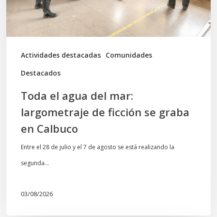
de
ficción
se
graba
Actividades destacadas
Comunidades
en
Destacados
Calbuco
Toda el agua del mar:
largometraje de ficción se graba
en Calbuco
Entre el 28 de julio y el 7 de agosto se está realizando la
segunda…
03/08/2026