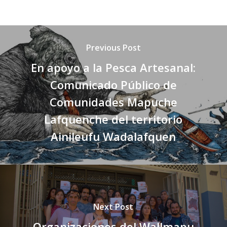
Previous Post
En apoyo a la Pesca Artesanal:
Comunicado Público de
Comunidades Mapuche
Lafquenche del territorio
Ainileufu Wadalafquen
Next Post
Organizaciones del Wallmapu