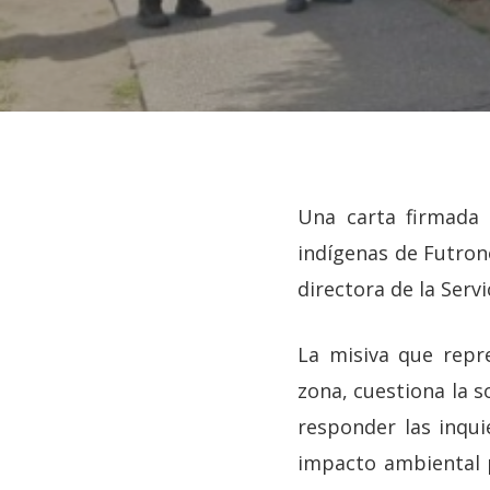
Una carta firmada 
indígenas de Futrono
directora de la Serv
La misiva que repre
zona, cuestiona la s
responder las inqu
Hit enter to search or ESC to close
impacto ambiental p