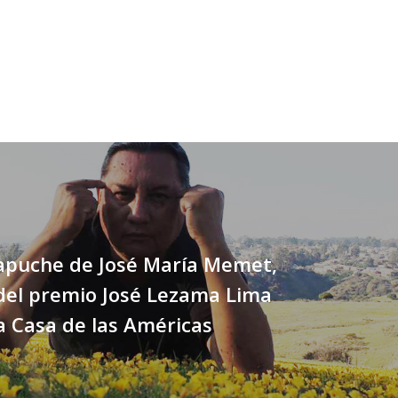
apuche de José María Memet,
del premio José Lezama Lima
a Casa de las Américas