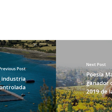
Next Post
Previous Post
Poesía M
 industria
ganador 
ontrolada
2019 de l