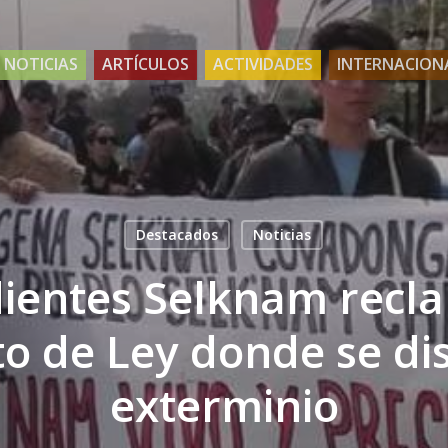
NOTICIAS
ARTÍCULOS
ACTIVIDADES
INTERNACION
Destacados
Noticias
ientes Selknam recl
o de Ley donde se di
exterminio