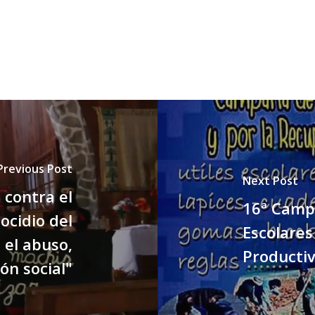
Previous Post
Next Post
 contra el
16ª Campa
ocidio del
Escolares
 el abuso,
Producti
ón social"