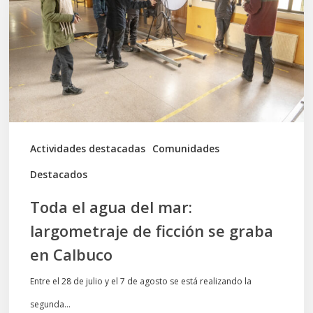
del
mar:
largometraje
de
ficción
se
graba
Actividades destacadas
Comunidades
en
Destacados
Calbuco
Toda el agua del mar:
largometraje de ficción se graba
en Calbuco
Entre el 28 de julio y el 7 de agosto se está realizando la
segunda…