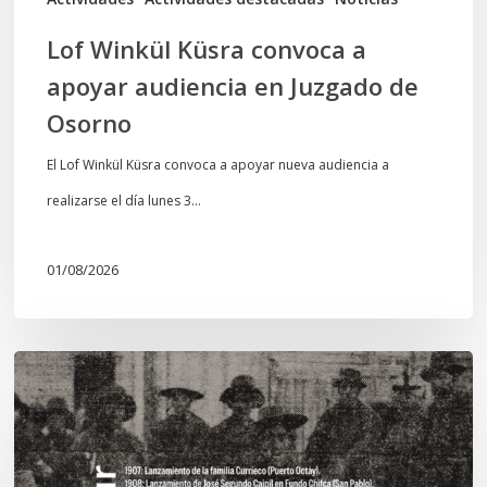
Osorno
Lof Winkül Küsra convoca a
apoyar audiencia en Juzgado de
Osorno
El Lof Winkül Küsra convoca a apoyar nueva audiencia a
realizarse el día lunes 3…
01/08/2026
Chawrakawin:
Palimpsesto
explora
a