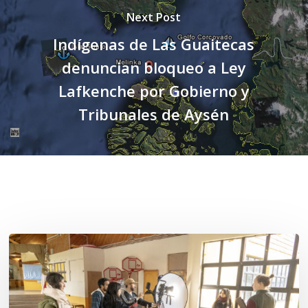
Next Post
Indígenas de Las Guaitecas
denuncian bloqueo a Ley
Lafkenche por Gobierno y
Tribunales de Aysén
Related Posts
Toda
el
agua