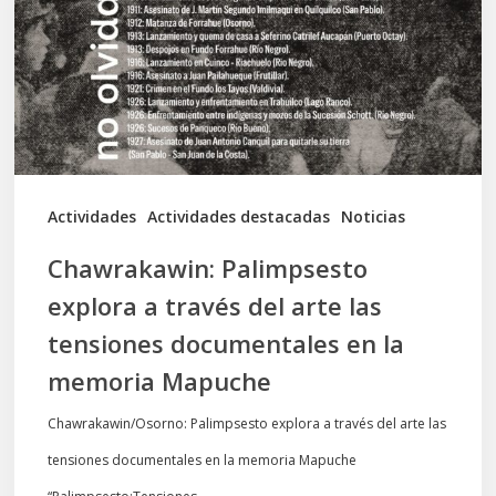
través
del
arte
las
tensiones
documentales
Actividades
Actividades destacadas
Noticias
en
Chawrakawin: Palimpsesto
la
explora a través del arte las
memoria
tensiones documentales en la
Mapuche
memoria Mapuche
Chawrakawin/Osorno: Palimpsesto explora a través del arte las
tensiones documentales en la memoria Mapuche