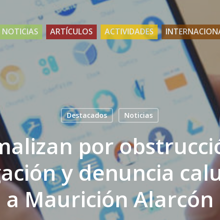
NOTICIAS
ARTÍCULOS
ACTIVIDADES
INTERNACION
Destacados
Noticias
malizan por obstrucci
gación y denuncia ca
a Maurición Alarcón