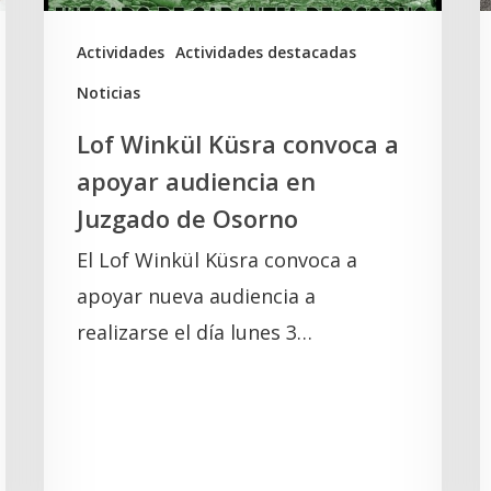
en
l
Juzgado
t
Actividades
Actividades destacadas
de
d
Noticias
Osorno
e
Lof Winkül Küsra convoca a
l
apoyar audiencia en
Juzgado de Osorno
El Lof Winkül Küsra convoca a
apoyar nueva audiencia a
realizarse el día lunes 3…