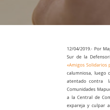
12/04/2019.- Por Ma
Sur de la Defensor
«Amigos Solidarios p
Hit enter to search or ESC to close
calumniosa, luego 
atentado contra l
Comunidades Mapuche
a la Central de Co
expareja y culpar 