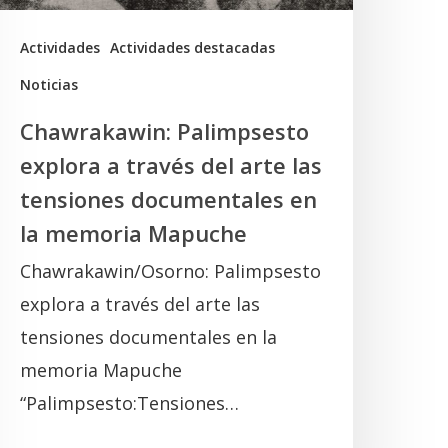
as
ensiones
Actividades
Actividades destacadas
ocumentales
Noticias
n
Chawrakawin: Palimpsesto
a
explora a través del arte las
memoria
tensiones documentales en
Mapuche
la memoria Mapuche
Chawrakawin/Osorno: Palimpsesto
explora a través del arte las
tensiones documentales en la
memoria Mapuche
“Palimpsesto:Tensiones…