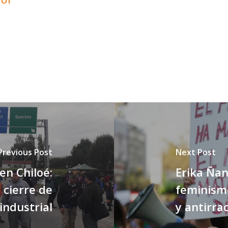
QUÍ
Previous Post
Next Post
en Chiloé:
Erika Ña
cierre de
feminismo
industrial
y antirrac