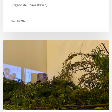
Juzgado de Chawrakawin,…
09/08/2026
Wiñokintun:
volver
a
mirar
cuando
la
creación
recupera
los