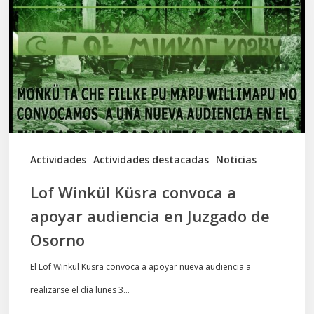
convoca
a
apoyar
audiencia
en
Juzgado
de
Actividades
Actividades destacadas
Noticias
Osorno
Lof Winkül Küsra convoca a
apoyar audiencia en Juzgado de
Osorno
El Lof Winkül Küsra convoca a apoyar nueva audiencia a
realizarse el día lunes 3…