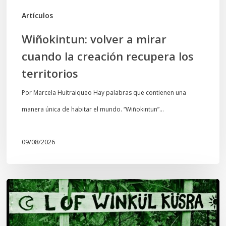
territorios
Artículos
Wiñokintun: volver a mirar
cuando la creación recupera los
territorios
Por Marcela Huitraiqueo Hay palabras que contienen una
manera única de habitar el mundo. “Wiñokintun”…
09/08/2026
Lof
Winkül
Küsra