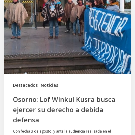
Lof
Winkul
Kusra
busca
ejercer
su
derecho
a
debida
Destacados
Noticias
defensa
Osorno: Lof Winkul Kusra busca
ejercer su derecho a debida
defensa
Con fecha 3 de agosto, y ante la audiencia realizada en el