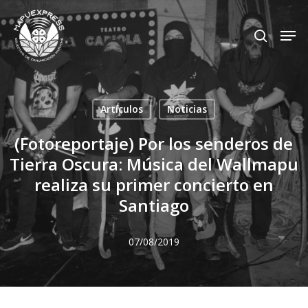
Skip
Men
search
to
Close
main
Menu
content
Artículos
Noticias
(Fotoreportaje) Por los senderos de
Tierra Oscura: Música del Wallmapu
realiza su primer concierto en
Santiago
07/08/2019