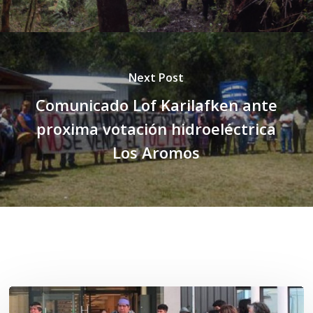
Next Post
Comunicado Lof Karilafken ante
proxima votación hidroeléctrica
Los Aromos
Related Posts
Osorno: