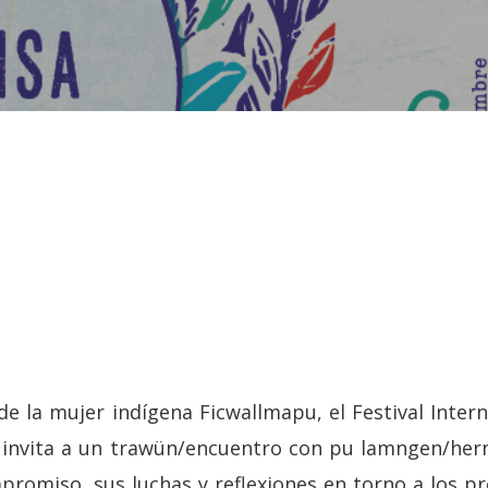
de la mujer indígena Ficwallmapu, el Festival Intern
 invita a un trawün/encuentro con pu lamngen/h
romiso, sus luchas y reflexiones en torno a los pr