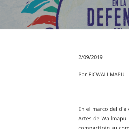
2/09/2019
Por FICWALLMAPU
Hit enter to search or ESC to close
En el marco del día 
Artes de Wallmapu,
compartirán su comp