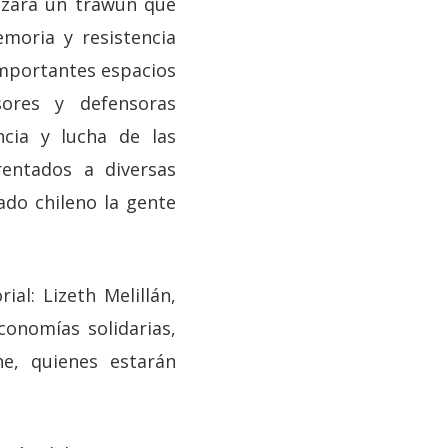
izará un trawün que
emoria y resistencia
importantes espacios
sores y defensoras
ncia y lucha de las
rentados a diversas
ado chileno la gente
al: Lizeth Melillán,
conomías solidarias,
e, quienes estarán