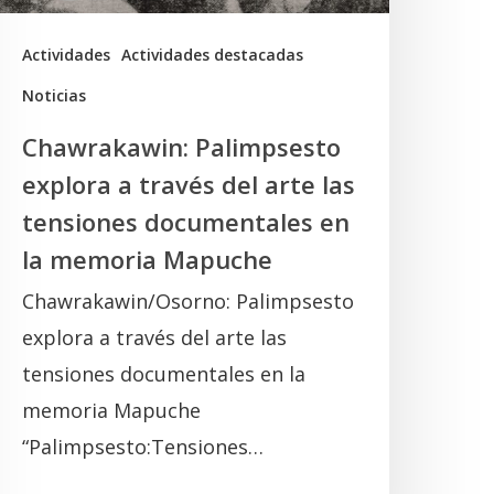
as
ensiones
Actividades
Actividades destacadas
ocumentales
Noticias
n
Chawrakawin: Palimpsesto
a
explora a través del arte las
memoria
tensiones documentales en
Mapuche
la memoria Mapuche
Chawrakawin/Osorno: Palimpsesto
explora a través del arte las
tensiones documentales en la
memoria Mapuche
“Palimpsesto:Tensiones…