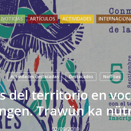
NOTICIAS
ARTÍCULOS
ACTIVIDADES
INTERNACION
Actividades destacadas
Destacados
Noticias
 del territorio en vo
ngen. Trawün ka nüt
02/09/2019