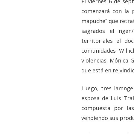
El viernes 6 de se
comenzará con la pr
mapuche” que retrat
sagrados el ngen/
territoriales el d
comunidades Willic
violencias. Mónica 
que está en reivindi
Luego, tres lamngen
esposa de Luis Tral
compuesta por las
vendiendo sus produ