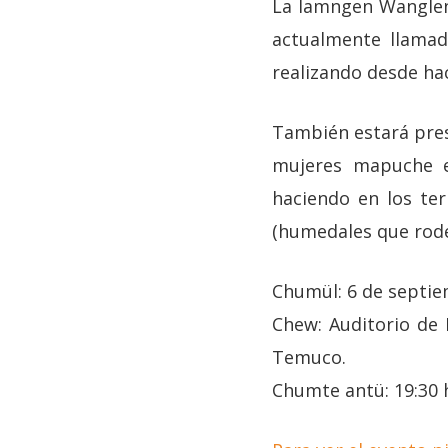
La lamngen Wanglen 
actualmente llamad
realizando desde hac
También estará pres
mujeres mapuche en
haciendo en los ter
(humedales que rodea
Chumül: 6 de septi
Chew: Auditorio de 
Temuco.
Chumte antü: 19:30 