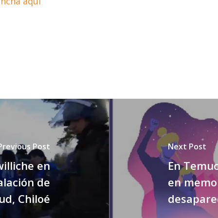
pincha aquí
Previous Post
Next Post
lliche en
En Temuc
alación de
en memori
ud, Chiloé
desapare