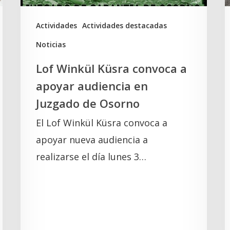
en
l
Juzgado
t
Actividades
Actividades destacadas
de
d
Noticias
Osorno
e
Lof Winkül Küsra convoca a
l
apoyar audiencia en
Juzgado de Osorno
El Lof Winkül Küsra convoca a
apoyar nueva audiencia a
realizarse el día lunes 3…