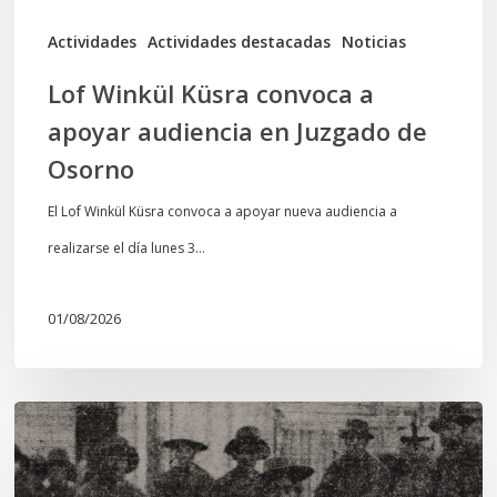
de
Actividades
Actividades destacadas
Noticias
Osorno
Lof Winkül Küsra convoca a
apoyar audiencia en Juzgado de
Osorno
El Lof Winkül Küsra convoca a apoyar nueva audiencia a
realizarse el día lunes 3…
01/08/2026
Chawrakawin:
Palimpsesto
explora