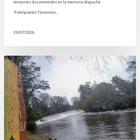
tensiones documentales en la memoria Mapuche
“Palimpsesto:Tensiones…
29/07/2026
En
defensa
del
Salto
Donguil
y
el
territorio