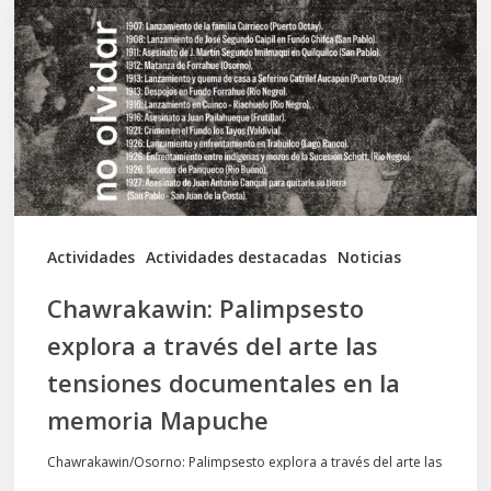
a
través
del
arte
las
tensiones
documentales
Actividades
Actividades destacadas
Noticias
en
Chawrakawin: Palimpsesto
la
explora a través del arte las
memoria
tensiones documentales en la
Mapuche
memoria Mapuche
Chawrakawin/Osorno: Palimpsesto explora a través del arte las