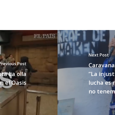
Next Post
Previous Post
Caravana 
nta La olla
“La injust
n el Oasis
lucha es
no tenem