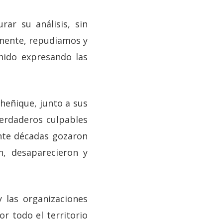
ar su análisis, sin
tinente, repudiamos y
nido expresando las
heñique, junto a sus
verdaderos culpables
nte décadas gozaron
n, desaparecieron y
y las organizaciones
r todo el territorio