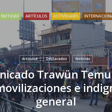
NOTICIAS
ARTÍCULOS
ACTIVIDADES
INTERNACION
Artículos
Destacados
Noticias
icado Trawün Temu
movilizaciones e indig
general