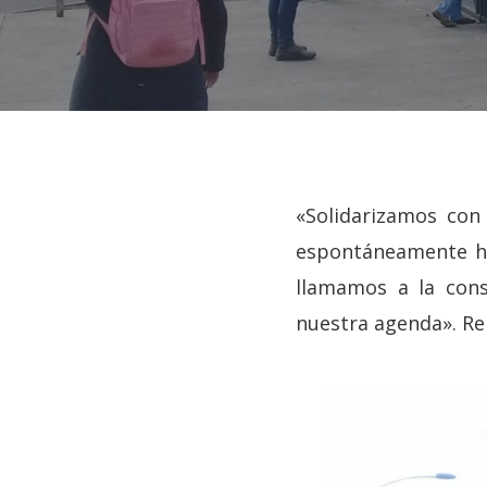
«Solidarizamos con 
espontáneamente han
llamamos a la con
nuestra agenda». Re
Hit enter to search or ESC to close