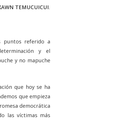
XAWN TEMUCUICUI
.
s puntos referido a
-determinación y el
apuche y no mapuche
zación que hoy se ha
tendemos que empieza
 promesa democrática
ido las víctimas más