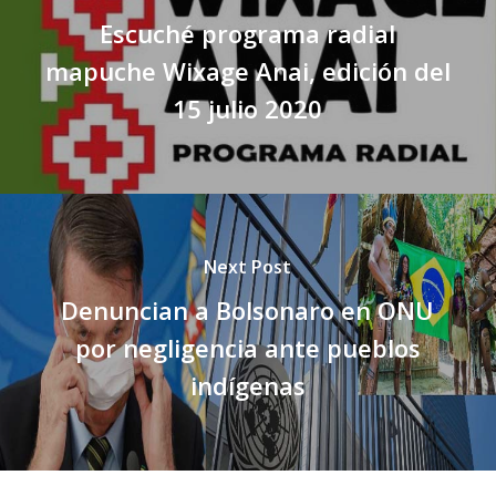
Escuché programa radial
mapuche Wixage Anai, edición del
15 julio 2020
Next Post
Denuncian a Bolsonaro en ONU
por negligencia ante pueblos
indígenas