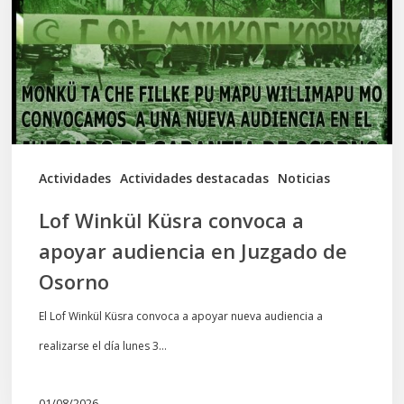
a
apoyar
audiencia
en
Juzgado
de
Actividades
Actividades destacadas
Noticias
Osorno
Lof Winkül Küsra convoca a
apoyar audiencia en Juzgado de
Osorno
El Lof Winkül Küsra convoca a apoyar nueva audiencia a
realizarse el día lunes 3…
01/08/2026