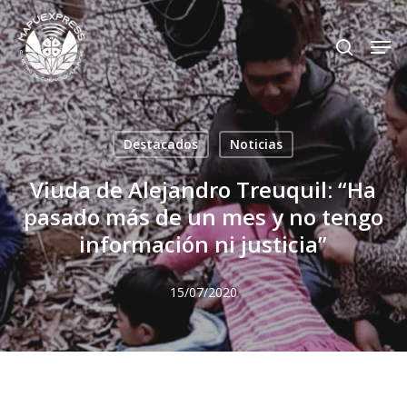
Skip
Men
search
to
Close
main
Menu
content
Destacados
Noticias
Viuda de Alejandro Treuquil: “Ha
pasado más de un mes y no tengo
información ni justicia”
15/07/2020