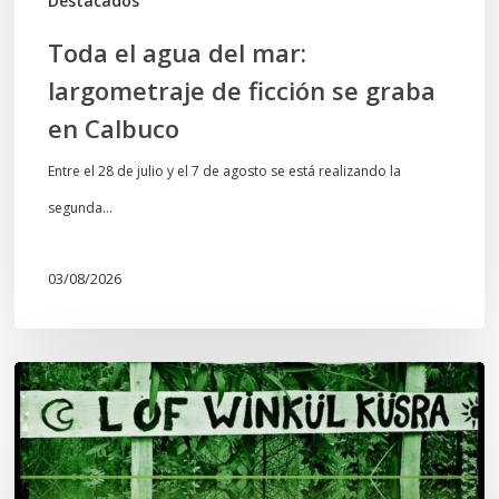
Destacados
Calbuco
Toda el agua del mar:
largometraje de ficción se graba
en Calbuco
Entre el 28 de julio y el 7 de agosto se está realizando la
segunda…
03/08/2026
Lof
Winkül
Küsra
convoca