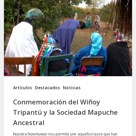
del
Wiñoy
Tripantü
y
la
Sociedad
Mapuche
Ancestral
Artículos
Destacados
Noticias
Conmemoración del Wiñoy
Tripantü y la Sociedad Mapuche
Ancestral
Nuestra feyentuwün nos permite unir aquellos lazos que han