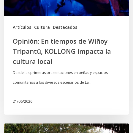
impacta
la
cultura
Artículos
Cultura
Destacados
local
Opinión: En tiempos de Wiñoy
Tripantü, KOLLONG impacta la
cultura local
Desde las primeras presentaciones en peñas y espacios
comunitarios a los diversos escenarios de La…
21/06/2026
Conmemoración