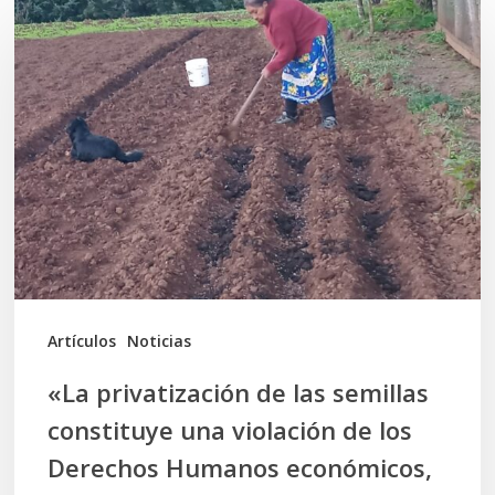
«La
privatización
de
las
semillas
constituye
una
violación
de
los
Artículos
Noticias
Derechos
«La privatización de las semillas
Humanos
constituye una violación de los
económicos,
Derechos Humanos económicos,
sociales