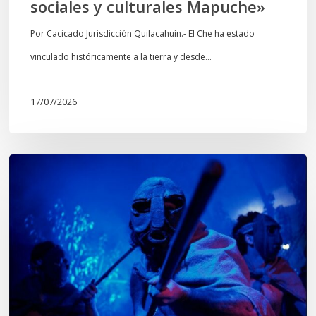
sociales y culturales Mapuche»
y
culturales
Por Cacicado Jurisdicción Quilacahuín.- El Che ha estado
Mapuche»
vinculado históricamente a la tierra y desde…
17/07/2026
Opinión:
En
tiempos
de
Wiñoy
Tripantü,
KOLLONG