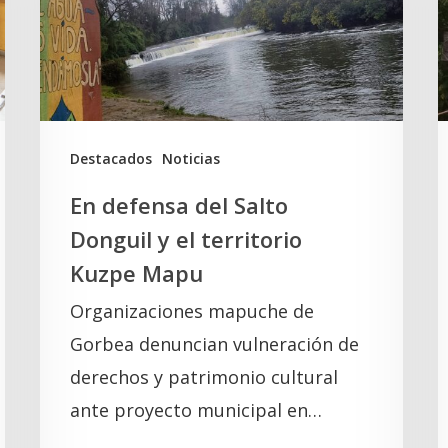
Donguil
L
y
e
el
territorio
e
Kuzpe
d
Destacados
Noticias
Mapu
v
En defensa del Salto
i
Donguil y el territorio
e
Kuzpe Mapu
y
Organizaciones mapuche de
d
Gorbea denuncian vulneración de
e
derechos y patrimonio cultural
c
ante proyecto municipal en…