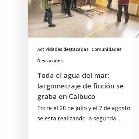
mar:
largometraje
de
ficción
se
Actividades destacadas
Comunidades
graba
Destacados
en
Toda el agua del mar:
Calbuco
largometraje de ficción se
graba en Calbuco
Entre el 28 de julio y el 7 de agosto
se está realizando la segunda…