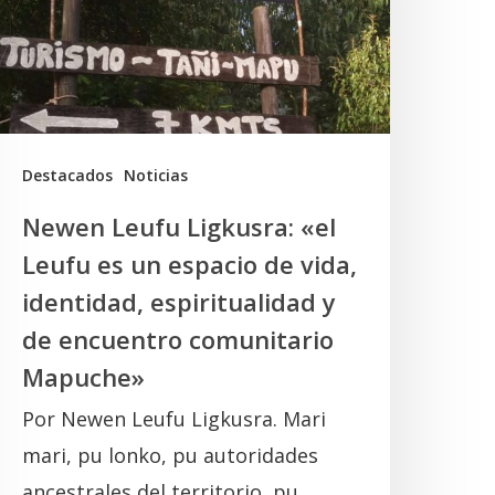
eufu
s
un
spacio
e
Destacados
Noticias
ida,
Newen Leufu Ligkusra: «el
dentidad,
Leufu es un espacio de vida,
spiritualidad
identidad, espiritualidad y
de encuentro comunitario
e
Mapuche»
ncuentro
Por Newen Leufu Ligkusra. Mari
omunitario
mari, pu lonko, pu autoridades
Mapuche»
ancestrales del territorio, pu