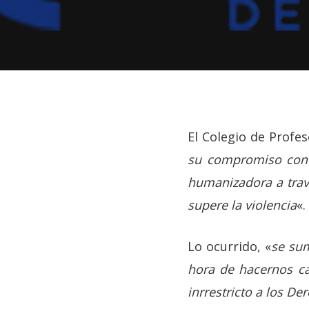
El Colegio de Profes
su compromiso con a
humanizadora a travé
supere la violencia
«.
Hit enter to search or ESC to close
Lo ocurrido, «
se sum
hora de hacernos ca
inrrestricto a los 