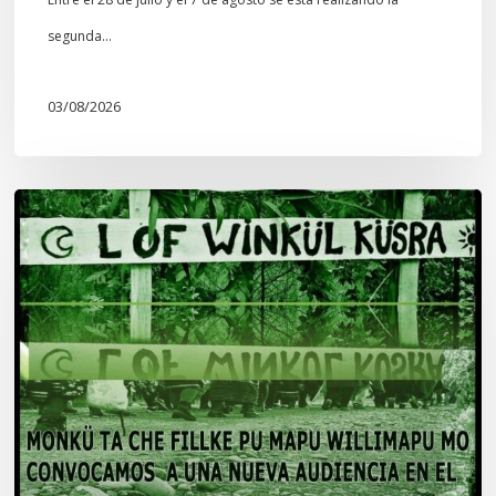
segunda…
03/08/2026
Lof
Winkül
Küsra
convoca
a
apoyar
audiencia
en