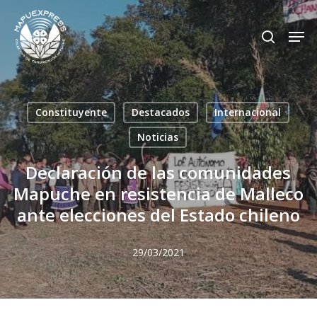
Skip
Men
search
to
Close
main
Menu
content
Constituyente
Destacados
Internacional
Noticias
Declaración de las comunidades
Mapuche en resistencia de Malleco
ante elecciones del Estado chileno
29/03/2021