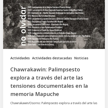
explora
a
través
del
arte
las
tensiones
documentales
Actividades
Actividades destacadas
Noticias
en
Chawrakawin: Palimpsesto
la
explora a través del arte las
memoria
tensiones documentales en la
Mapuche
memoria Mapuche
Chawrakawin/Osorno: Palimpsesto explora a través del arte las