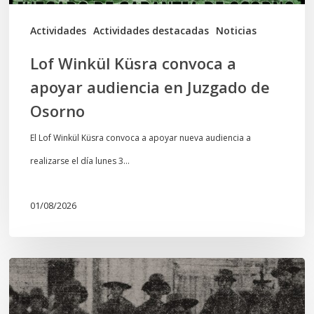
Juzgado
de
Actividades
Actividades destacadas
Noticias
Osorno
Lof Winkül Küsra convoca a
apoyar audiencia en Juzgado de
Osorno
El Lof Winkül Küsra convoca a apoyar nueva audiencia a
realizarse el día lunes 3…
01/08/2026
Chawrakawin:
Palimpsesto