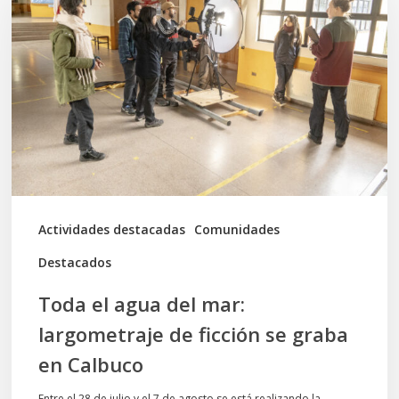
agua
del
mar:
largometraje
de
ficción
se
graba
Actividades destacadas
Comunidades
en
Destacados
Calbuco
Toda el agua del mar:
largometraje de ficción se graba
en Calbuco
Entre el 28 de julio y el 7 de agosto se está realizando la