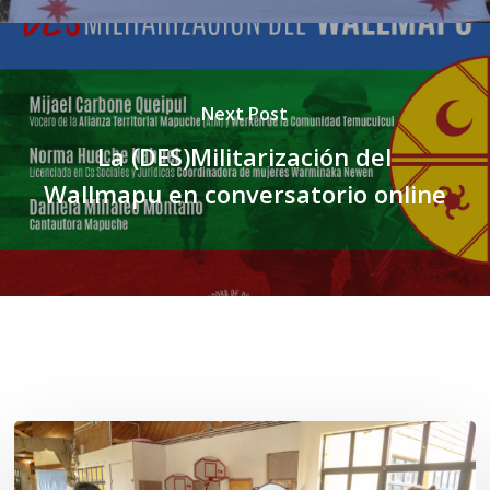
Next Post
La (DES)Militarización del
Wallmapu en conversatorio online
Related Posts
Toda
el