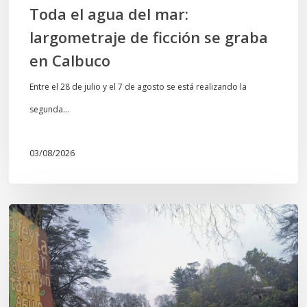
Toda el agua del mar:
largometraje de ficción se graba
en Calbuco
Entre el 28 de julio y el 7 de agosto se está realizando la
segunda…
03/08/2026
En
defensa
del
Salto
Donguil