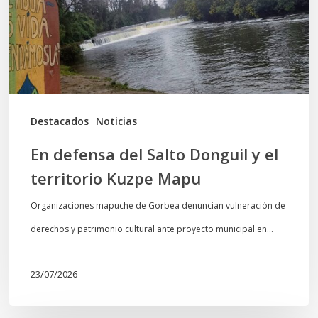
y
el
territorio
Kuzpe
Mapu
Destacados
Noticias
En defensa del Salto Donguil y el
territorio Kuzpe Mapu
Organizaciones mapuche de Gorbea denuncian vulneración de
derechos y patrimonio cultural ante proyecto municipal en…
23/07/2026