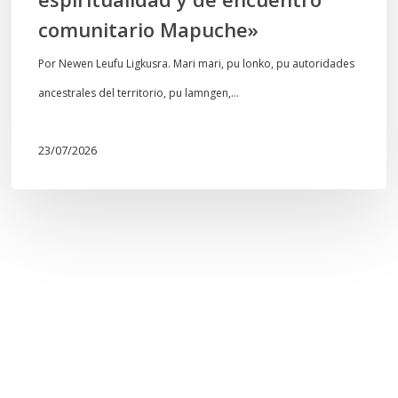
de
comunitario Mapuche»
encuentro
comunitario
Por Newen Leufu Ligkusra. Mari mari, pu lonko, pu autoridades
Mapuche»
ancestrales del territorio, pu lamngen,…
23/07/2026