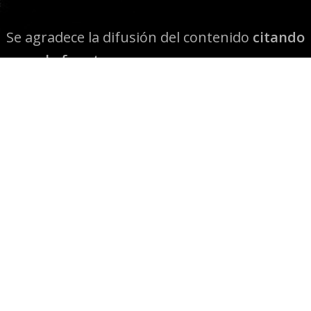
Se agradece la difusión del contenido
citando
la fuente www.mapuexpress.org
Desde el año 2000, ejerciendo el derecho a la
comunicación Mapuche en Wallmapu.