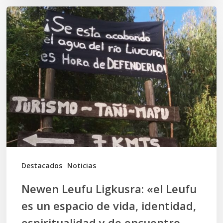
Newen
Leufu
Ligkusra:
«el
Leufu
es
un
espacio
de
vida,
Destacados
Noticias
identidad,
Newen Leufu Ligkusra: «el Leufu
espiritualidad
es un espacio de vida, identidad,
y
espiritualidad y de encuentro