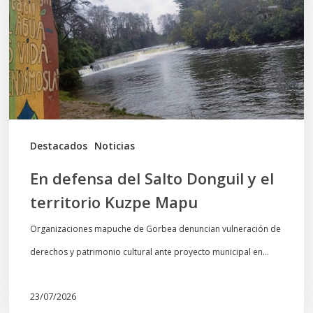
Salto
Donguil
y
el
territorio
Kuzpe
Mapu
Destacados
Noticias
En defensa del Salto Donguil y el
territorio Kuzpe Mapu
Organizaciones mapuche de Gorbea denuncian vulneración de
derechos y patrimonio cultural ante proyecto municipal en…
23/07/2026