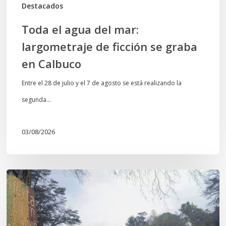
Destacados
Calbuco
Toda el agua del mar:
largometraje de ficción se graba
en Calbuco
Entre el 28 de julio y el 7 de agosto se está realizando la
segunda…
03/08/2026
En
defensa
del