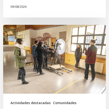
09/08/2026
Toda
el
agua
del
mar:
largometraje
de
ficción
se
graba
Actividades destacadas
Comunidades
en