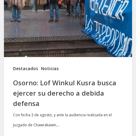
Kusra
busca
ejercer
su
derecho
a
debida
Destacados
Noticias
defensa
Osorno: Lof Winkul Kusra busca
ejercer su derecho a debida
defensa
Con fecha 3 de agosto, y ante la audiencia realizada en el
Juzgado de Chawrakawin,…