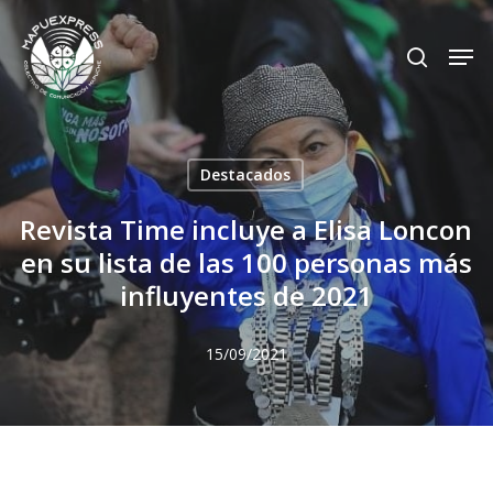
Skip
Men
search
to
Close
main
Menu
content
Destacados
Revista Time incluye a Elisa Loncon
en su lista de las 100 personas más
influyentes de 2021
15/09/2021