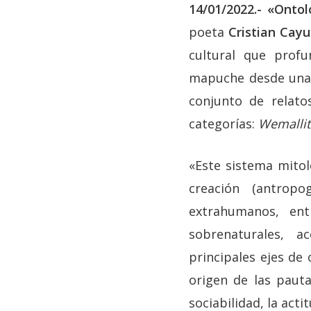
14/01/2022.- «Onto
poeta
Cristian Cay
cultural que profun
mapuche desde una
conjunto de rela
categorías:
Wemalli
«Este sistema mitol
creación (antropo
extrahumanos, enti
sobrenaturales, 
principales ejes de
origen de las pauta
sociabilidad, la acti