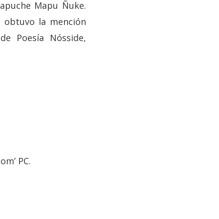
 mapuche Mapu Ñuke.
0, obtuvo la mención
de Poesía Nósside,
com’ PC.