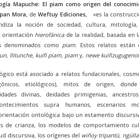
logía Mapuche: El piam como origen del conocim
upan Mora,
de
Weftuy Ediciones,
«es la construcci
diza la noción de sociedad, cultura, mitología, 
 orientación
hierofánica
de la realidad, basada en l
tos denominados como
piam
. Estos relatos están
tun
,
llitunche
,
kuifi
piam
,
piam
y,
newe
kuifizugugeno
ógico está asociado a relatos fundacionales, cosm
gónicos, etiológicos), mitos de origen, donde
dades divinas, deidades primigenias, ancestros
acontecimientos supra humanos, escenarios m
 orientación ontológica bajo un estamento discursiv
s de crianza, los modelos de comportamiento cult
tud discursiva, los orígenes del
wiñoy tripantü
,
ngülla