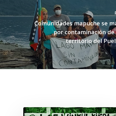
Comunidades mapuche se ma
por contaminación de 
territorio del Pue
Related Posts
Lof