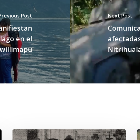
Previous Post
Next Post
nifiestan
Comunicad
lago en el
afectadas
lwillimapu
Nitrihual
Chawrakawin:
E