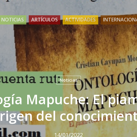
NOTICIAS
ARTÍCULOS
ACTIVIDADES
INTERNACION
Noticias
ogía Mapuche: El pia
rigen del conocimien
14/01/2022