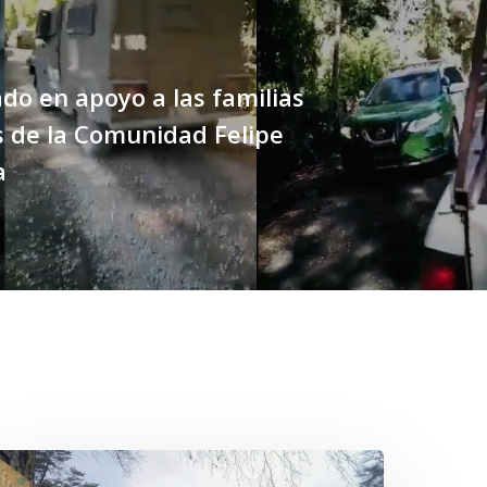
o en apoyo a las familias
 de la Comunidad Felipe
a
n