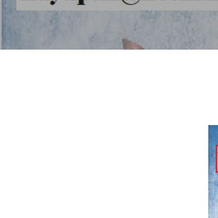
Hit enter to search or ESC to close