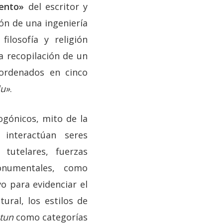
iento»
del escritor y
ón de una ingeniería
filosofía y religión
a recopilación de un
 ordenados en cinco
lu»
.
ogónicos, mito de la
 interactúan seres
 tutelares, fuerzas
onumentales, como
o para evidenciar el
ural, los estilos de
tun
como categorías