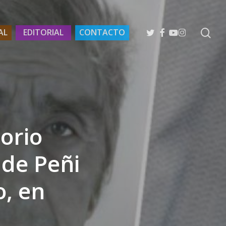
se
TWITTER
FACEBOOK
YOUTUBE
INSTAGRAM
AL
EDITORIAL
CONTACTO
orio
 de Peñi
, en