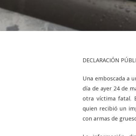
DECLARACIÓN PÚBL
Una emboscada a un 
día de ayer 24 de m
otra víctima fatal
quien recibió un i
con armas de grueso
Hit enter to search or ESC to close