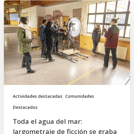
Toda
el
agua
del
mar:
largometraje
de
ficción
se
graba
Actividades destacadas
Comunidades
en
Destacados
Calbuco
Toda el agua del mar:
largometraje de ficción se graba