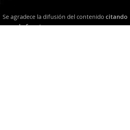
Se agradece la difusión del contenido
citando
la fuente www.mapuexpress.org
Desde el año 2000, ejerciendo el derecho a la
comunicación Mapuche en Wallmapu.