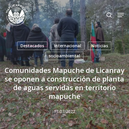
Skip
Men
search
to
Close
main
Menu
content
Destacados
Internacional
Noticias
socioambiental
Comunidades Mapuche de Licanray
se oponen a construcción de planta
de aguas servidas en territorio
mapuche
17/07/2022