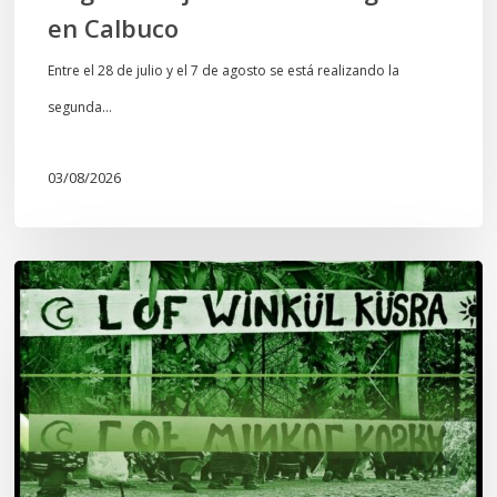
en Calbuco
Entre el 28 de julio y el 7 de agosto se está realizando la
segunda…
03/08/2026
Lof
Winkül
Küsra
convoca
a
apoyar
audiencia