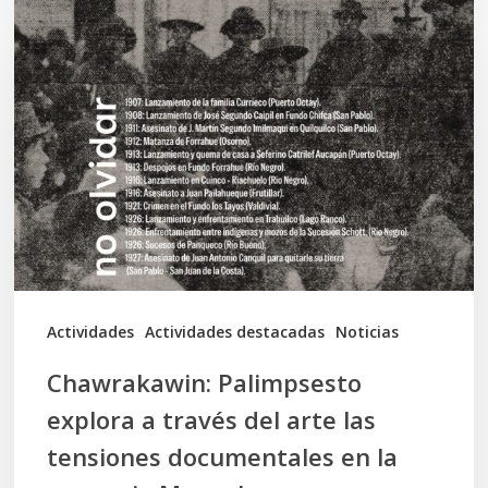
Palimpsesto
explora
a
través
del
arte
las
tensiones
documentales
Actividades
Actividades destacadas
Noticias
en
Chawrakawin: Palimpsesto
la
explora a través del arte las
memoria
tensiones documentales en la
Mapuche