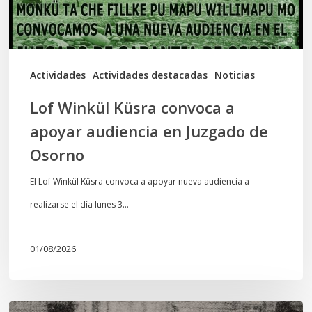
en
Juzgado
de
Actividades
Actividades destacadas
Noticias
Osorno
Lof Winkül Küsra convoca a
apoyar audiencia en Juzgado de
Osorno
El Lof Winkül Küsra convoca a apoyar nueva audiencia a
realizarse el día lunes 3…
01/08/2026
Chawrakawin: