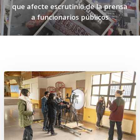
que afecte escrutinio de la prensa
a funcionarios públicos
Related Posts
Toda
el
agua
del
mar:
largometraje
de