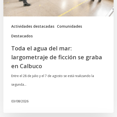
ficción
se
graba
Actividades destacadas
Comunidades
en
Destacados
Calbuco
Toda el agua del mar:
largometraje de ficción se graba
en Calbuco
Entre el 28 de julio y el 7 de agosto se está realizando la
segunda…
03/08/2026