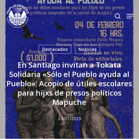
Skip
Men
search
to
Close
main
Menu
content
Destacados
Noticias
En Santiago invitan a Tokata
Solidaria «Sólo el Pueblo ayuda al
Pueblo»: Acopio de útiles escolares
para hijxs de presos políticos
Mapuche
24/01/2023