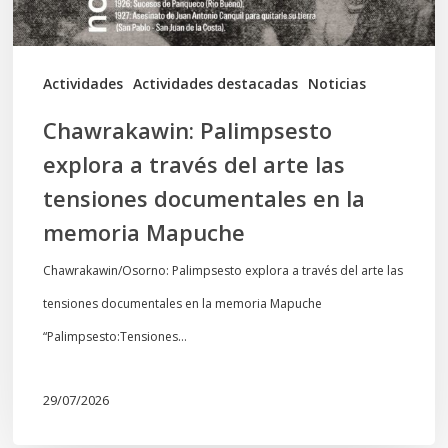
las
tensiones
documentales
Actividades
Actividades destacadas
Noticias
en
Chawrakawin: Palimpsesto
la
explora a través del arte las
memoria
tensiones documentales en la
Mapuche
memoria Mapuche
Chawrakawin/Osorno: Palimpsesto explora a través del arte las
tensiones documentales en la memoria Mapuche
“Palimpsesto:Tensiones…
29/07/2026