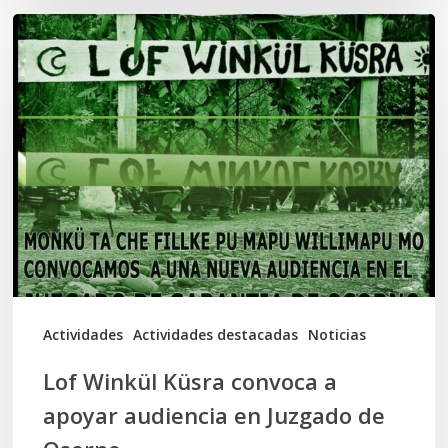
Lof
Winkül
Küsra
convoca
a
apoyar
audiencia
en
Juzgado
de
Actividades
Actividades destacadas
Noticias
Osorno
Lof Winkül Küsra convoca a
apoyar audiencia en Juzgado de