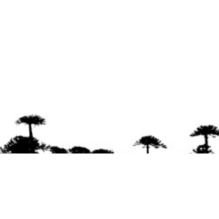
Se agradece la difusión del contenido
citando
la fuente www.mapuexpress.org