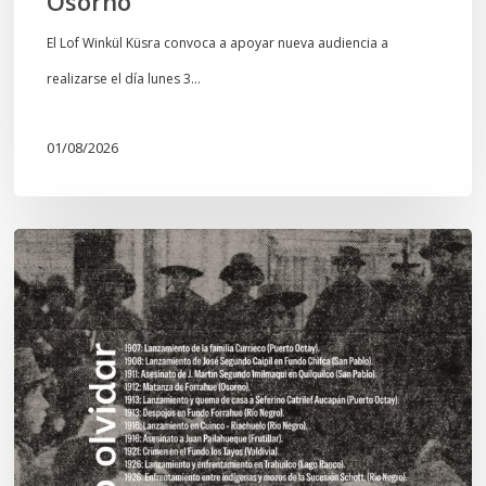
Osorno
El Lof Winkül Küsra convoca a apoyar nueva audiencia a
realizarse el día lunes 3…
01/08/2026
Chawrakawin:
Palimpsesto
explora
a
través
del
arte