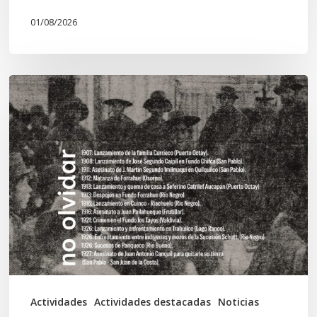
01/08/2026
Chawrakawin:
Palimpsesto
explora
a
través
del
arte
las
tensiones
documentales
Actividades
Actividades destacadas
Noticias