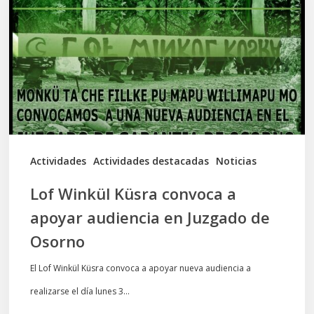
convoca
a
apoyar
audiencia
en
Juzgado
de
Actividades
Actividades destacadas
Noticias
Osorno
Lof Winkül Küsra convoca a
apoyar audiencia en Juzgado de
Osorno
El Lof Winkül Küsra convoca a apoyar nueva audiencia a
realizarse el día lunes 3…