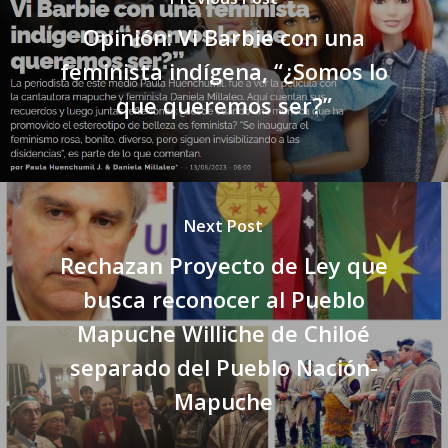
Opinión: Vi Barbie con una
feminista indígena, “¿Somos lo
que queremos ser?”
Next Post
Rechazan Proyecto de Ley que
busca reconocer al Pueblo
Mapuche Williche de Chiloé
separado del Pueblo Nación-
Mapuche