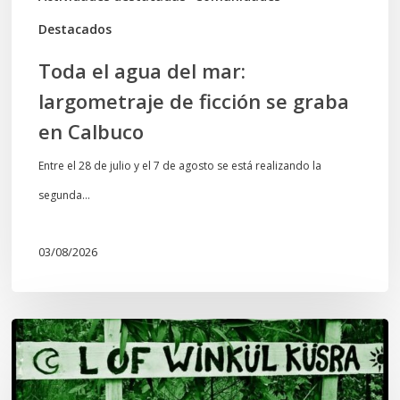
en
Destacados
Calbuco
Toda el agua del mar:
largometraje de ficción se graba
en Calbuco
Entre el 28 de julio y el 7 de agosto se está realizando la
segunda…
03/08/2026
Lof
Winkül
Küsra